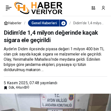
Didim’de 13 düzensiz
0
Paylaş
göçmen, 2 organizatör
Haberler
Genel Haberleri
Didim’de 1,4 milyon
değerinde kaçak
sigara ele geçirildi
Didim’de 1,4 milyon değerinde kaçak
yakalandı
sigara ele geçirildi
Aydın’ın Didim ilçesinde piyasa değeri 1 milyon 400 bin TL
olan çok sayıda kaçak sigara ve malzemeler ele geçirildi.
Olay, Yenimahalle Mahallesi’nde meydana geldi. Edinilen
bilgiye göre jandarma ekipleri, piyasaya içi tütün
doldurulmuş makaron ...
5 Kasım 2025, 07:48
yayınlandı
0
0dk, 44sn