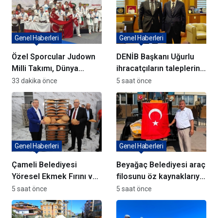
Genel Haberleri
Genel Haberleri
Özel Sporcular Judown
DENİB Başkanı Uğurlu
Milli Takımı, Dünya
ihracatçıların taleplerini
Şampiyonu Oldu
Bakan Yardımcısı Ağar’a
33 dakika önce
5 saat önce
aktardı
Genel Haberleri
Genel Haberleri
Çameli Belediyesi
Beyağaç Belediyesi araç
Yöresel Ekmek Fırını ve
filosunu öz kaynaklarıyla
yatırımlar açıldı
güçlendiriyor
5 saat önce
5 saat önce