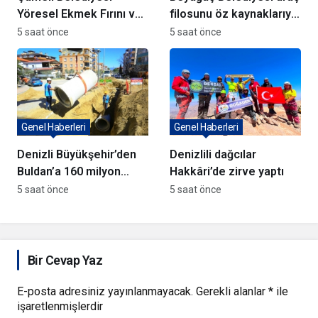
Yöresel Ekmek Fırını ve
filosunu öz kaynaklarıyla
yatırımlar açıldı
güçlendiriyor
5 saat önce
5 saat önce
Genel Haberleri
Genel Haberleri
Denizli Büyükşehir’den
Denizlili dağcılar
Buldan’a 160 milyon
Hakkâri’de zirve yaptı
TL’lik dev yatırım
5 saat önce
5 saat önce
hamlesi
Bir Cevap Yaz
E-posta adresiniz yayınlanmayacak.
Gerekli alanlar
*
ile
işaretlenmişlerdir