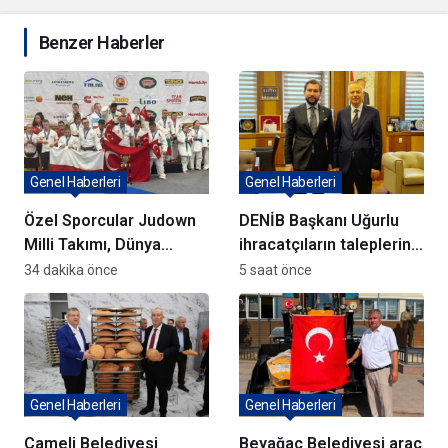
Benzer Haberler
Genel Haberleri
Genel Haberleri
Özel Sporcular Judown
DENİB Başkanı Uğurlu
Milli Takımı, Dünya
ihracatçıların taleplerini
Şampiyonu Oldu
Bakan Yardımcısı Ağar’a
34 dakika önce
5 saat önce
aktardı
Genel Haberleri
Genel Haberleri
Çameli Belediyesi
Beyağaç Belediyesi araç