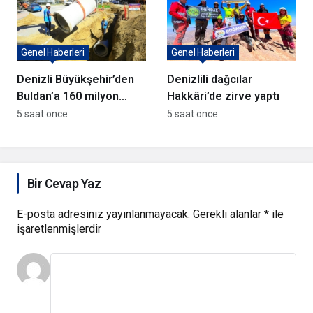
Genel Haberleri
Genel Haberleri
Denizli Büyükşehir’den
Denizlili dağcılar
Buldan’a 160 milyon
Hakkâri’de zirve yaptı
TL’lik dev yatırım
5 saat önce
5 saat önce
hamlesi
Bir Cevap Yaz
E-posta adresiniz yayınlanmayacak.
Gerekli alanlar
*
ile
işaretlenmişlerdir