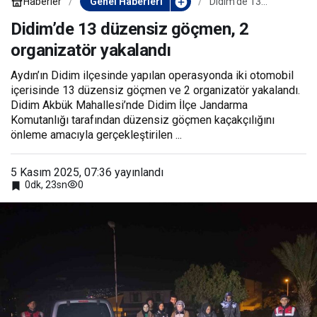
Haberler
Genel Haberleri
Didim’de 13
düzensiz göçmen, 2
organizatör
Didim’de 13 düzensiz göçmen, 2
yakalandı
organizatör yakalandı
Aydın’ın Didim ilçesinde yapılan operasyonda iki otomobil
içerisinde 13 düzensiz göçmen ve 2 organizatör yakalandı.
Didim Akbük Mahallesi’nde Didim İlçe Jandarma
Komutanlığı tarafından düzensiz göçmen kaçakçılığını
önleme amacıyla gerçekleştirilen ...
5 Kasım 2025, 07:36
yayınlandı
0
0dk, 23sn