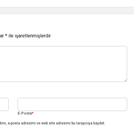
lar
*
ile işaretlenmişlerdir
E-Posta
*
ımı, e-posta adresimi ve web site adresimi bu tarayıcıya kaydet.