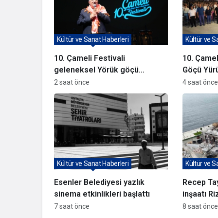
Kültür ve Sanat Haberleri
Kültür ve S
10. Çameli Festivali
10. Çamel
geleneksel Yörük göçü
Göçü Yürü
yürüyüşü ile başladı
2 saat önce
4 saat önce
Kültür ve Sanat Haberleri
Kültür ve S
Esenler Belediyesi yazlık
Recep Tay
sinema etkinlikleri başlattı
inşaatı Ri
7 saat önce
8 saat önce