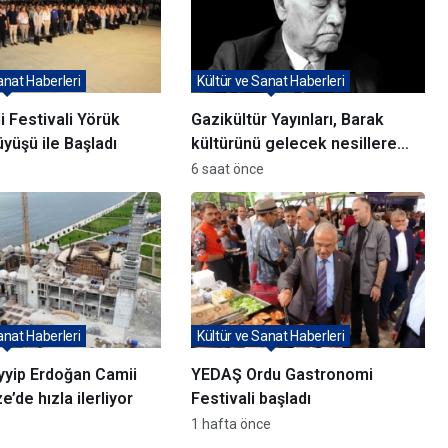
anat Haberleri
Kültür ve Sanat Haberleri
i Festivali Yörük
Gazikültür Yayınları, Barak
yüşü ile Başladı
kültürünü gelecek nesillere
taşıyor
6 saat önce
anat Haberleri
Kültür ve Sanat Haberleri
yip Erdoğan Camii
YEDAŞ Ordu Gastronomi
ze’de hızla ilerliyor
Festivali başladı
1 hafta önce