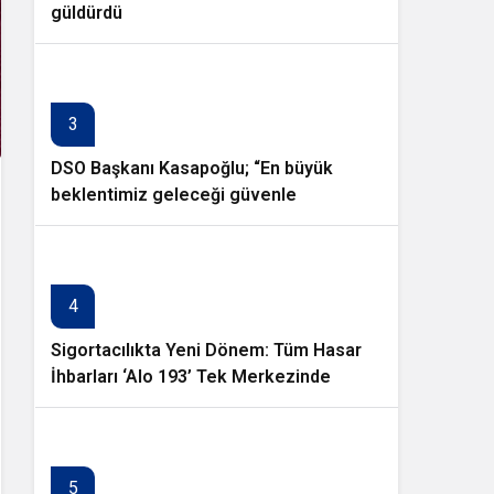
güldürdü
3
DSO Başkanı Kasapoğlu; “En büyük
beklentimiz geleceği güvenle
planlayabileceğimiz istikrarlı bir yatırım
ortamıdır”
4
Sigortacılıkta Yeni Dönem: Tüm Hasar
İhbarları ‘Alo 193’ Tek Merkezinde
Toplanıyor
5