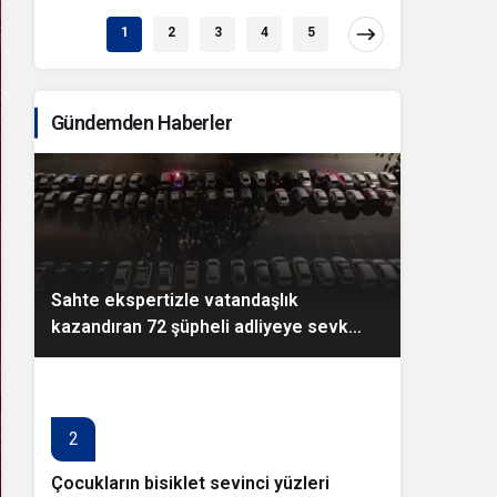
1
2
3
4
5
Gündemden Haberler
Sahte ekspertizle vatandaşlık
kazandıran 72 şüpheli adliyeye sevk
edildi
2
Çocukların bisiklet sevinci yüzleri