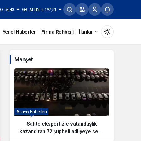
RO
54,43
GR. ALTIN
6.197,51
Yerel Haberler
Firma Rehberi
İlanlar
Mod
değiştir
Manşet
Gündüz Modu
Gündüz modunu seçin.
Gece Modu
Asayiş Haberleri
Eğitim Habe
Gece modunu seçin.
Sahte ekspertizle vatandaşlık
Çocukl
kazandıran 72 şüpheli adliyeye sevk
Sistem Modu
Sistem modunu seçin.
edildi