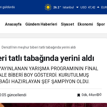
eri güldürdü
26.2 °
Istanbul
USD
47,42
EU
Anasayfa
Gündem Haberleri
Siyaset
Ekonomi
Spor
Denizli’nin meşhur biberi tatlı tabağında yerini aldı
i tatlı tabağında yerini aldı
 YAYINLANAN YARIŞMA PROGRAMININ FİNAL
ALE BİBERİ BOY GÖSTERDİ. KURUTULMUŞ
ABAĞI HAZIRLAYAN ŞEF ŞAMPİYON OLDU.
0:05
güncellendi
0
0dk, 44sn