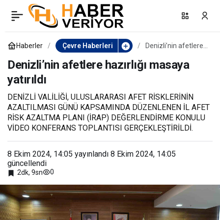
Muğla Büyükşehir
0
Paylaş
Belediyesi 83 kilometre
Haberler
Çevre Haberleri
Denizli’nin afetlere
hazırlığı masaya
yatırıldı
Denizli’nin afetlere hazırlığı masaya
hendek betonu döktü
yatırıldı
DENİZLİ VALİLİĞİ, ULUSLARARASI AFET RİSKLERİNİN
AZALTILMASI GÜNÜ KAPSAMINDA DÜZENLENEN İL AFET
RİSK AZALTMA PLANI (İRAP) DEĞERLENDİRME KONULU
VİDEO KONFERANS TOPLANTISI GERÇEKLEŞTİRİLDİ.
8 Ekim 2024, 14:05
yayınlandı
8 Ekim 2024, 14:05
güncellendi
0
2dk, 9sn