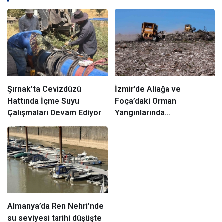
Şırnak’ta Cevizdüzü
İzmir
’de Aliağa ve
Hattında İçme Suyu
Foça’daki Orman
Çalışmaları Devam Ediyor
Yangınlarında
Ağaçlandırma Devam
Ediyor
Almanya’da Ren Nehri’nde
su seviyesi tarihi düşüşte