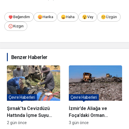
Beğendim
Harika
Haha
Vay
Üzgün
Kızgın
Benzer Haberler
Çevre Haberleri
Çevre Haberleri
Şırnak’ta Cevizdüzü
İzmir’de Aliağa ve
Hattında İçme Suyu
Foça’daki Orman
Çalışmaları Devam
Yangınlarında
2 gün önce
3 gün önce