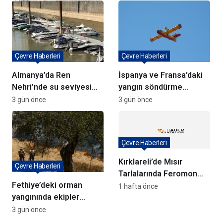
Ediyor
Ağaçlandırma Devam
Ediyor
Çevre Haberleri
Çevre Haberleri
Almanya’da Ren
İspanya ve Fransa’daki
Nehri’nde su seviyesi
yangın söndürme
tarihi düşüşte
uçakları Türkiye’ye
3 gün önce
3 gün önce
döndü
Çevre Haberleri
Kırklareli’de Mısır
Çevre Haberleri
Tarlalarında Feromon
Fethiye’deki orman
Tuzaklarıyla Verim
1 hafta önce
yangınında ekipler
Koruma Çalışmaları
anında müdahale ediyor
3 gün önce