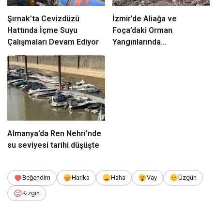
Şırnak’ta Cevizdüzü
İzmir
’de Aliağa ve
Hattında İçme Suyu
Foça’daki Orman
Çalışmaları Devam Ediyor
Yangınlarında
Ağaçlandırma Devam
Ediyor
Almanya’da Ren Nehri’nde
su seviyesi tarihi düşüşte
Beğendim
Harika
Haha
Vay
Üzgün
Kızgın