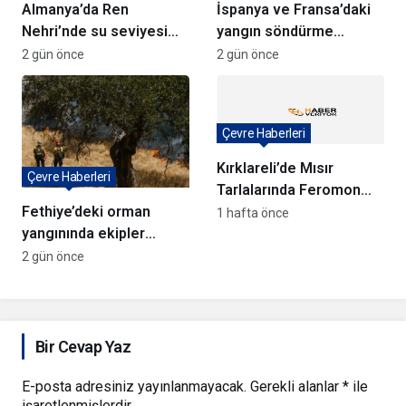
Almanya’da Ren
İspanya ve Fransa’daki
Nehri’nde su seviyesi
yangın söndürme
tarihi düşüşte
uçakları Türkiye’ye
2 gün önce
2 gün önce
döndü
Çevre Haberleri
Kırklareli’de Mısır
Çevre Haberleri
Tarlalarında Feromon
Fethiye’deki orman
Tuzaklarıyla Verim
1 hafta önce
yangınında ekipler
Koruma Çalışmaları
anında müdahale ediyor
2 gün önce
Bir Cevap Yaz
E-posta adresiniz yayınlanmayacak.
Gerekli alanlar
*
ile
işaretlenmişlerdir