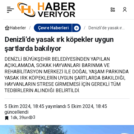
Çiçek gibi Nazilli için
0
Paylaş
belediye ekipleri
Haberler
Çevre Haberleri
Denizli’de yasak ırk
köpekler uygun
şartlarda bakılıyor
Denizli’de yasak ırk köpekler uygun
durmuyor
şartlarda bakılıyor
DENİZLİ BÜYÜKŞEHİR BELEDİYESİNDEN YAPILAN
AÇIKLAMADA, SOKAK HAYVANLARI BARINMA VE
REHABİLİTASYON MERKEZİ İLE DOĞAL YAŞAM PARKINDA
YASAK IRK KÖPEKLERİN UYGUN ŞARTLARDA BAKILDIĞI,
HAYVANLARIN STRESE GİRMEMESİ İÇİN GEREKLİ TÜM
TEDBİRLERİN ALINDIĞI BELİRTİLDİ.
5 Ekim 2024, 18:45
yayınlandı
5 Ekim 2024, 18:45
güncellendi
3
1dk, 39sn