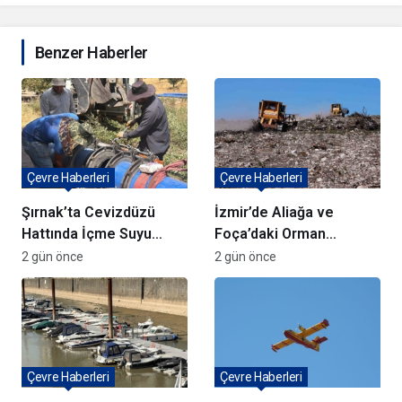
Benzer Haberler
Çevre Haberleri
Çevre Haberleri
Şırnak’ta Cevizdüzü
İzmir’de Aliağa ve
Hattında İçme Suyu
Foça’daki Orman
Çalışmaları Devam
Yangınlarında
2 gün önce
2 gün önce
Ediyor
Ağaçlandırma Devam
Ediyor
Çevre Haberleri
Çevre Haberleri