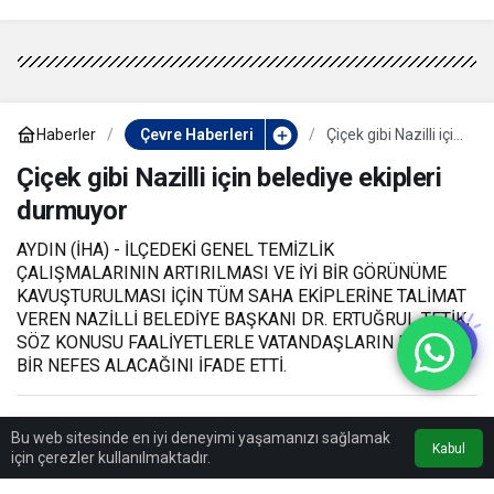
Haberler
Çevre Haberleri
Çiçek gibi Nazilli için
belediye ekipleri
durmuyor
Çiçek gibi Nazilli için belediye ekipleri
durmuyor
AYDIN (İHA) - İLÇEDEKİ GENEL TEMİZLİK
ÇALIŞMALARININ ARTIRILMASI VE İYİ BİR GÖRÜNÜME
KAVUŞTURULMASI İÇİN TÜM SAHA EKİPLERİNE TALİMAT
VEREN NAZİLLİ BELEDİYE BAŞKANI DR. ERTUĞRUL TETİK,
SÖZ KONUSU FAALİYETLERLE VATANDAŞLARIN RAHAT
BİR NEFES ALACAĞINI İFADE ETTİ.
5 Ekim 2024, 09:50
yayınlandı
5 Ekim 2024, 09:50
Bu web sitesinde en iyi deneyimi yaşamanızı sağlamak
güncellendi
Kabul
için çerezler kullanılmaktadır.
0
1dk, 4sn