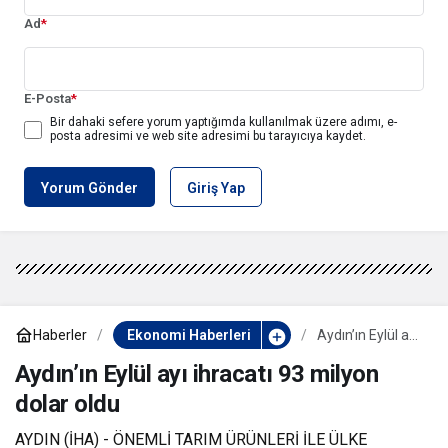
Ad
*
E-Posta
*
Bir dahaki sefere yorum yaptığımda kullanılmak üzere adımı, e-
posta adresimi ve web site adresimi bu tarayıcıya kaydet.
Yorum Gönder
Giriş Yap
Haberler
Ekonomi Haberleri
Aydın’ın Eylül ayı
ihracatı 93
milyon dolar
Aydın’ın Eylül ayı ihracatı 93 milyon
oldu
dolar oldu
AYDIN (İHA) - ÖNEMLİ TARIM ÜRÜNLERİ İLE ÜLKE