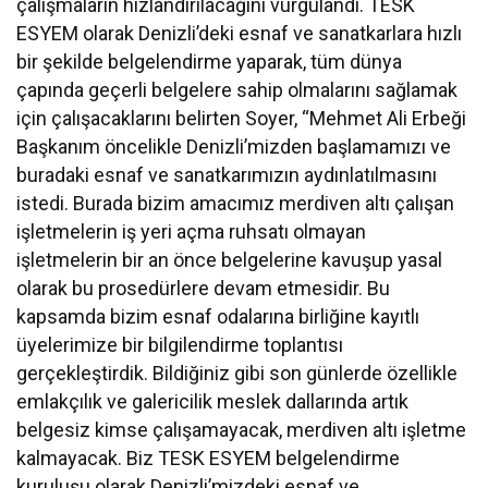
çalışmaların hızlandırılacağını vurgulandı. TESK
ESYEM olarak Denizli’deki esnaf ve sanatkarlara hızlı
bir şekilde belgelendirme yaparak, tüm dünya
çapında geçerli belgelere sahip olmalarını sağlamak
için çalışacaklarını belirten Soyer, “Mehmet Ali Erbeği
Başkanım öncelikle Denizli’mizden başlamamızı ve
buradaki esnaf ve sanatkarımızın aydınlatılmasını
istedi. Burada bizim amacımız merdiven altı çalışan
işletmelerin iş yeri açma ruhsatı olmayan
işletmelerin bir an önce belgelerine kavuşup yasal
olarak bu prosedürlere devam etmesidir. Bu
kapsamda bizim esnaf odalarına birliğine kayıtlı
üyelerimize bir bilgilendirme toplantısı
gerçekleştirdik. Bildiğiniz gibi son günlerde özellikle
emlakçılık ve galericilik meslek dallarında artık
belgesiz kimse çalışamayacak, merdiven altı işletme
kalmayacak. Biz TESK ESYEM belgelendirme
kuruluşu olarak Denizli’mizdeki esnaf ve