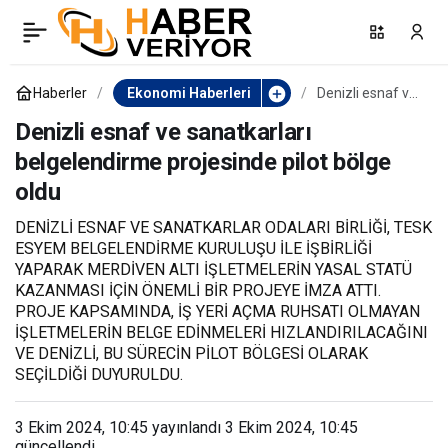
Aydın’ın Eylül ayı ihracatı
0
Paylaş
93 milyon dolar oldu
Haberler
Ekonomi Haberleri
Denizli esnaf ve
sanatkarları
belgelendirme
Denizli esnaf ve sanatkarları
projesinde pilot
belgelendirme projesinde pilot bölge
bölge oldu
oldu
DENİZLİ ESNAF VE SANATKARLAR ODALARI BİRLİĞİ, TESK
ESYEM BELGELENDİRME KURULUŞU İLE İŞBİRLİĞİ
YAPARAK MERDİVEN ALTI İŞLETMELERİN YASAL STATÜ
KAZANMASI İÇİN ÖNEMLİ BİR PROJEYE İMZA ATTI.
PROJE KAPSAMINDA, İŞ YERİ AÇMA RUHSATI OLMAYAN
İŞLETMELERİN BELGE EDİNMELERİ HIZLANDIRILACAĞINI
VE DENİZLİ, BU SÜRECİN PİLOT BÖLGESİ OLARAK
SEÇİLDİĞİ DUYURULDU.
3 Ekim 2024, 10:45
yayınlandı
3 Ekim 2024, 10:45
güncellendi