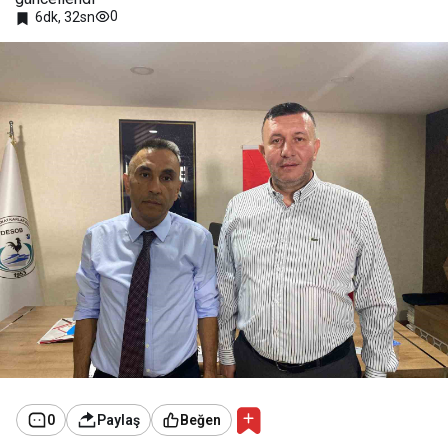
0
6dk, 32sn
0
Paylaş
Beğen