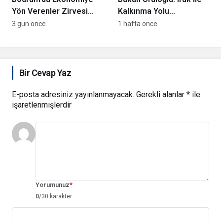
Yön Verenler Zirvesi
Kalkınma Yolu
Gerçekleşti
Projesi’nde görüş
3 gün önce
1 hafta önce
farklılığı yok
Bir Cevap Yaz
E-posta adresiniz yayınlanmayacak.
Gerekli alanlar
*
ile
işaretlenmişlerdir
Yorumunuz
*
0
/30 karakter