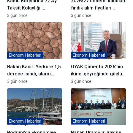
Kamu Borçlarına 72 Ay
2026/27 dönemi kabuklu
Taksit Kolaylığı:
fındık alım fiyatları
Başvurularda Son Gün 31
açıklandı
3 gün önce
3 gün önce
Ağustos
Ekonomi Haberleri
Ekonomi Haberleri
Bakan Kacır: Yerküre 1,5
OYAK Çimento 2026’nın
derece ısındı, alarm
ikinci çeyreğinde güçlü
veriyor
performans sergiledi
3 gün önce
3 gün önce
Ekonomi Haberleri
Ekonomi Haberleri
Bodrum’da Ekonomiye
Bakan Uraloğlu: Irak ile