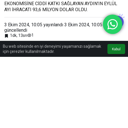
EKONOMİSİNE CİDDİ KATKI SAĞLAYAN AYDIN’IN EYLÜL
AYI İHRACATI 93,6 MİLYON DOLAR OLDU.
3 Ekim 2024, 10:05
yayınlandı
3 Ekim 2024, 10:05
güncellendi
1
1dk, 13sn
Bu web sitesinde en iyi deneyimi yaşamanızı sağlamak
Kabul
için çerezler kullanılmaktadır.
0
Paylaş
Beğen