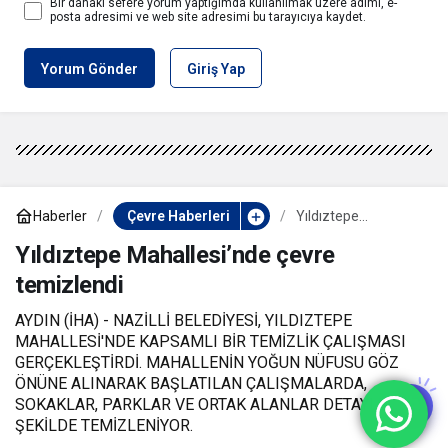
Bir dahaki sefere yorum yaptığımda kullanılmak üzere adımı, e-
posta adresimi ve web site adresimi bu tarayıcıya kaydet.
Yorum Gönder
Giriş Yap
Haberler
Çevre Haberleri
Yıldıztepe
Mahallesi’nde çevre
temizlendi
Yıldıztepe Mahallesi’nde çevre
temizlendi
AYDIN (İHA) - NAZİLLİ BELEDİYESİ, YILDIZTEPE
MAHALLESİ'NDE KAPSAMLI BİR TEMİZLİK ÇALIŞMASI
GERÇEKLEŞTİRDİ. MAHALLENİN YOĞUN NÜFUSU GÖZ
ÖNÜNE ALINARAK BAŞLATILAN ÇALIŞMALARDA,
SOKAKLAR, PARKLAR VE ORTAK ALANLAR DETAYLI BİR
ŞEKİLDE TEMİZLENİYOR.