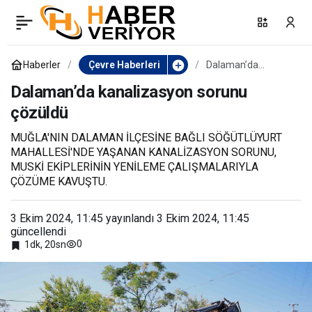
Yıldıztepe Mahallesi’nde
0
Paylaş
çevre temizlendi
Haberler
Çevre Haberleri
Dalaman’da
kanalizasyon
sorunu çözüldü
Dalaman’da kanalizasyon sorunu
çözüldü
MUĞLA'NIN DALAMAN İLÇESİNE BAĞLI SÖĞÜTLÜYURT
MAHALLESİ'NDE YAŞANAN KANALİZASYON SORUNU,
MUSKİ EKİPLERİNİN YENİLEME ÇALIŞMALARIYLA
ÇÖZÜME KAVUŞTU.
3 Ekim 2024, 11:45
yayınlandı
3 Ekim 2024, 11:45
güncellendi
0
1dk, 20sn