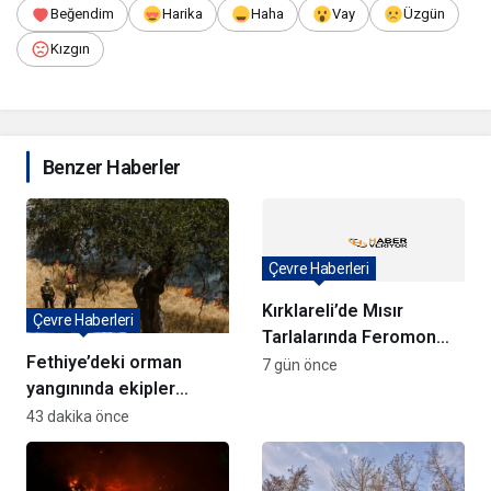
Beğendim
Harika
Haha
Vay
Üzgün
Kızgın
Benzer Haberler
Çevre Haberleri
Kırklareli’de Mısır
Çevre Haberleri
Tarlalarında Feromon
Fethiye’deki orman
Tuzaklarıyla Verim
7 gün önce
yangınında ekipler
Koruma Çalışmaları
anında müdahale ediyor
43 dakika önce