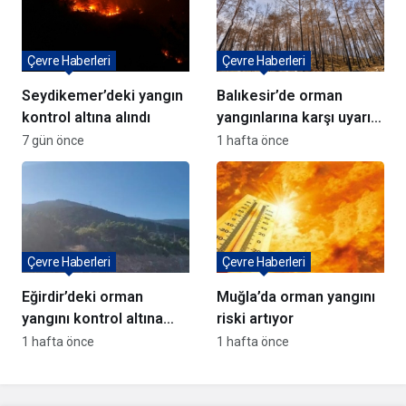
Çevre Haberleri
Çevre Haberleri
Seydikemer’deki yangın
Balıkesir’de orman
kontrol altına alındı
yangınlarına karşı uyarı:
‘Bir kıvılcım yeter’
7 gün önce
1 hafta önce
Çevre Haberleri
Çevre Haberleri
Eğirdir’deki orman
Muğla’da orman yangını
yangını kontrol altına
riski artıyor
alındı
1 hafta önce
1 hafta önce