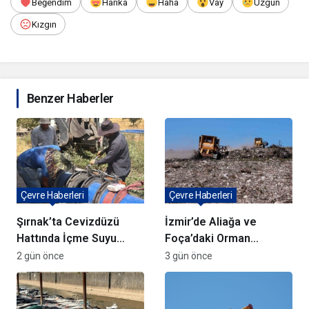
Beğendim
Harika
Haha
Vay
Üzgün
Kızgın
Benzer Haberler
Çevre Haberleri
Çevre Haberleri
Şırnak’ta Cevizdüzü
İzmir’de Aliağa ve
Hattında İçme Suyu
Foça’daki Orman
Çalışmaları Devam
Yangınlarında
2 gün önce
3 gün önce
Ediyor
Ağaçlandırma Devam
Ediyor