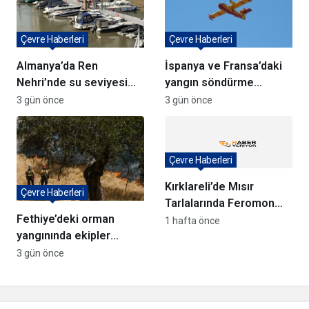
Çevre Haberleri
Çevre Haberleri
Almanya’da Ren
İspanya ve Fransa’daki
Nehri’nde su seviyesi
yangın söndürme
tarihi düşüşte
uçakları Türkiye’ye
3 gün önce
3 gün önce
döndü
Çevre Haberleri
Kırklareli’de Mısır
Çevre Haberleri
Tarlalarında Feromon
Fethiye’deki orman
Tuzaklarıyla Verim
1 hafta önce
yangınında ekipler
Koruma Çalışmaları
anında müdahale ediyor
3 gün önce