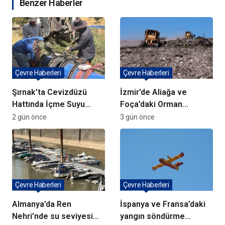
Benzer Haberler
Çevre Haberleri
Çevre Haberleri
Şırnak’ta Cevizdüzü
İzmir’de Aliağa ve
Hattında İçme Suyu
Foça’daki Orman
Çalışmaları Devam
Yangınlarında
2 gün önce
3 gün önce
Ediyor
Ağaçlandırma Devam
Ediyor
Çevre Haberleri
Çevre Haberleri
Almanya’da Ren
İspanya ve Fransa’daki
Nehri’nde su seviyesi
yangın söndürme