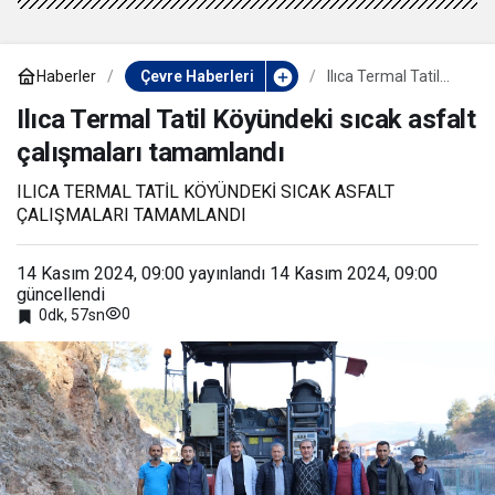
Haberler
Çevre Haberleri
Ilıca Termal Tatil
Köyündeki sıcak
asfalt çalışmaları
Ilıca Termal Tatil Köyündeki sıcak asfalt
tamamlandı
çalışmaları tamamlandı
ILICA TERMAL TATİL KÖYÜNDEKİ SICAK ASFALT
ÇALIŞMALARI TAMAMLANDI
14 Kasım 2024, 09:00
yayınlandı
14 Kasım 2024, 09:00
güncellendi
0
0dk, 57sn