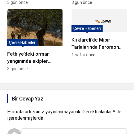
tarihi düşüşte
uçakları Türkiye’ye
3 gün önce
3 gün önce
döndü
Çevre Haberleri
Kırklareli’de Mısır
Çevre Haberleri
Tarlalarında Feromon
Fethiye’deki orman
Tuzaklarıyla Verim
1 hafta önce
yangınında ekipler
Koruma Çalışmaları
anında müdahale ediyor
3 gün önce
Bir Cevap Yaz
E-posta adresiniz yayınlanmayacak.
Gerekli alanlar
*
ile
işaretlenmişlerdir