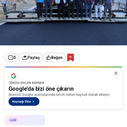
0
Paylaş
Beğen
TERCIH EDILEN KAYNAK
Google'da bizi öne çıkarın
Sitemizi Google aramalarında tercih edilen kaynak olarak ekleyin.
Kaynağı Ekle
AI ile Özetle
AI