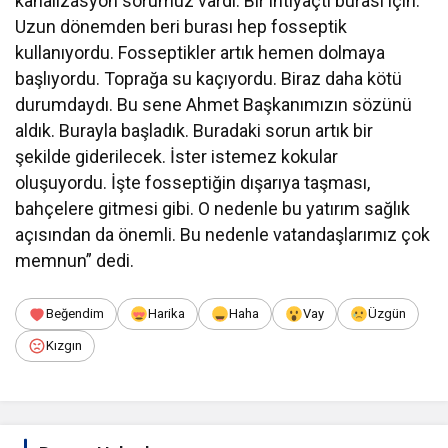
kanalizasyon sorumuz vardı. Bir ihtiyaçtı burası için.
Uzun dönemden beri burası hep fosseptik
kullanıyordu. Fosseptikler artık hemen dolmaya
başlıyordu. Toprağa su kaçıyordu. Biraz daha kötü
durumdaydı. Bu sene Ahmet Başkanımızın sözünü
aldık. Burayla başladık. Buradaki sorun artık bir
şekilde giderilecek. İster istemez kokular
oluşuyordu. İşte fosseptiğin dışarıya taşması,
bahçelere gitmesi gibi. O nedenle bu yatırım sağlık
açısından da önemli. Bu nedenle vatandaşlarımız çok
memnun” dedi.
Beğendim
Harika
Haha
Vay
Üzgün
Kızgın