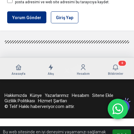
posta adresimi ve web site adresimi bu tarayıcıya kaydet.
Yorum Gönder
Giriş Yap
0
Anasayfa
Akış
Hesabım
Bildirimler
Hakkımızda
Künye
Yazarlarımız
Hesabım
Sitene Ekle
Gizlilik Politikası
Hizmet Şartları
© Telif Hakkı haberveriyor.com aittir.
Bu web sitesinde en iyi deneyimi yaşamanızı sağlamak