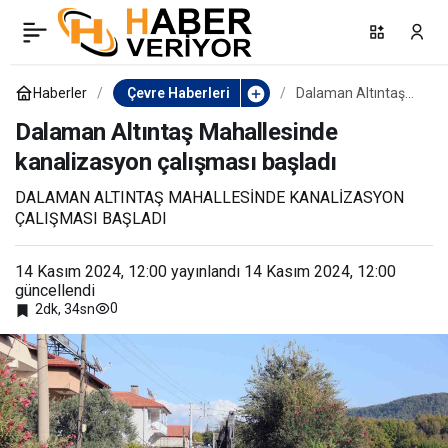
Ilıca Termal Tatil
0
Paylaş
Köyündeki sıcak asfalt
Haberler
Çevre Haberleri
Dalaman Altıntaş
Mahallesinde
kanalizasyon
Dalaman Altıntaş Mahallesinde
çalışmaları tamamlandı
çalışması başladı
kanalizasyon çalışması başladı
DALAMAN ALTINTAŞ MAHALLESİNDE KANALİZASYON
ÇALIŞMASI BAŞLADI
14 Kasım 2024, 12:00
yayınlandı
14 Kasım 2024, 12:00
güncellendi
0
2dk, 34sn