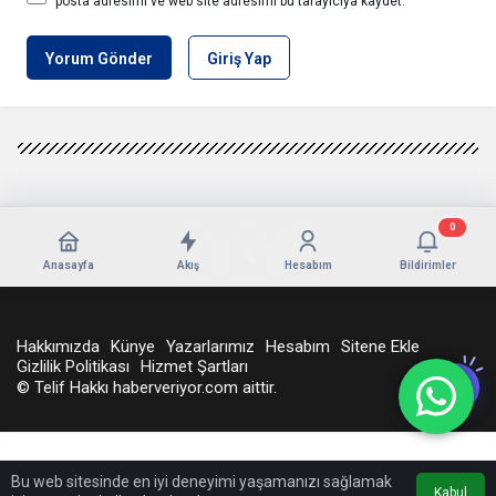
posta adresimi ve web site adresimi bu tarayıcıya kaydet.
Yorum Gönder
Giriş Yap
0
Anasayfa
Akış
Hesabım
Bildirimler
Hakkımızda
Künye
Yazarlarımız
Hesabım
Sitene Ekle
Gizlilik Politikası
Hizmet Şartları
© Telif Hakkı haberveriyor.com aittir.
Bu web sitesinde en iyi deneyimi yaşamanızı sağlamak
Kabul