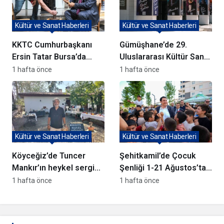
Kültür ve Sanat Haberleri
Kültür ve Sanat Haberleri
KKTC Cumhurbaşkanı
Gümüşhane’de 29.
Ersin Tatar Bursa’da
Uluslararası Kültür Sanat
Panorama 1326
Tanıtım Günleri başladı
1 hafta önce
1 hafta önce
Müzesi’ni Ziyaret Etti
Kültür ve Sanat Haberleri
Kültür ve Sanat Haberleri
Köyceğiz’de Tuncer
Şehitkamil’de Çocuk
Mankır’ın heykel sergisi
Şenliği 1-21 Ağustos’ta
açıldı
Başlıyor
1 hafta önce
1 hafta önce