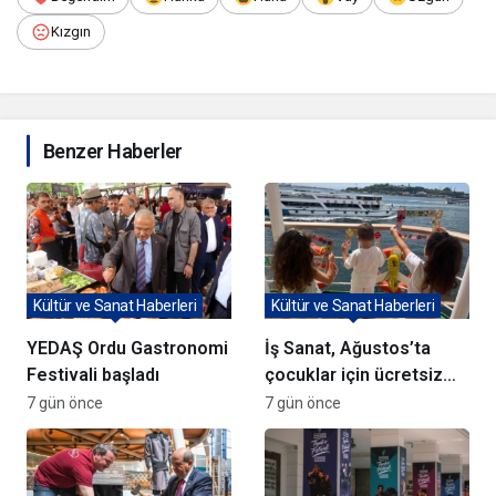
Kızgın
Benzer Haberler
Kültür ve Sanat Haberleri
Kültür ve Sanat Haberleri
YEDAŞ Ordu Gastronomi
İş Sanat, Ağustos’ta
Festivali başladı
çocuklar için ücretsiz
atölyeler düzenliyor
7 gün önce
7 gün önce