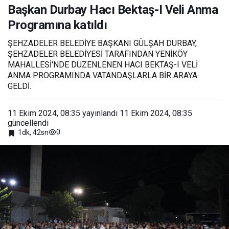
Hacı
Başkan Durbay Hacı Bektaş-I Veli Anma
Bektaş-I
Programına katıldı
Veli
Anma
Programı
ŞEHZADELER BELEDİYE BAŞKANI GÜLŞAH DURBAY,
na katıldı
ŞEHZADELER BELEDİYESİ TARAFINDAN YENİKÖY
MAHALLESİ'NDE DÜZENLENEN HACI BEKTAŞ-I VELİ
ANMA PROGRAMINDA VATANDAŞLARLA BİR ARAYA
GELDİ.
11 Ekim 2024, 08:35
yayınlandı
11 Ekim 2024, 08:35
güncellendi
0
1dk, 42sn