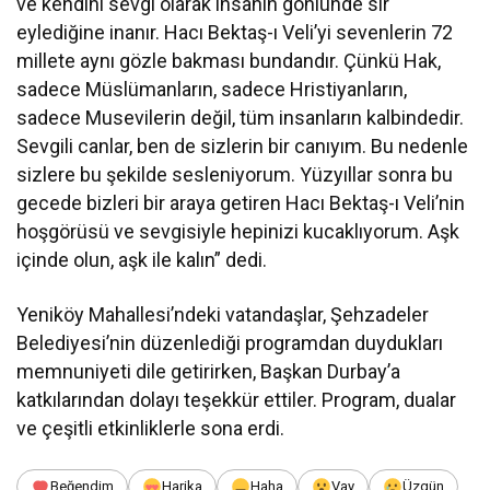
ve kendini sevgi olarak insanın gönlünde sır
eylediğine inanır. Hacı Bektaş-ı Veli’yi sevenlerin 72
millete aynı gözle bakması bundandır. Çünkü Hak,
sadece Müslümanların, sadece Hristiyanların,
sadece Musevilerin değil, tüm insanların kalbindedir.
Sevgili canlar, ben de sizlerin bir canıyım. Bu nedenle
sizlere bu şekilde sesleniyorum. Yüzyıllar sonra bu
gecede bizleri bir araya getiren Hacı Bektaş-ı Veli’nin
hoşgörüsü ve sevgisiyle hepinizi kucaklıyorum. Aşk
içinde olun, aşk ile kalın” dedi.
Yeniköy Mahallesi’ndeki vatandaşlar, Şehzadeler
Belediyesi’nin düzenlediği programdan duydukları
memnuniyeti dile getirirken, Başkan Durbay’a
katkılarından dolayı teşekkür ettiler. Program, dualar
ve çeşitli etkinliklerle sona erdi.
Beğendim
Harika
Haha
Vay
Üzgün