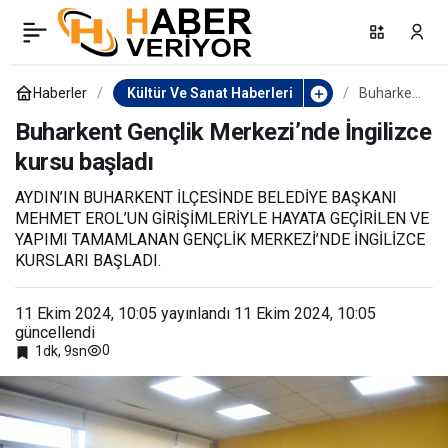
Başkan Durbay Hacı
0
Paylaş
Bektaş-I Veli Anma
Haberler
Kültür Ve Sanat Haberleri
Buharken
t Gençlik
Merkezi’n
Buharkent Gençlik Merkezi’nde İngilizce
Programına katıldı
de
kursu başladı
İngilizce
kursu
başladı
AYDIN’IN BUHARKENT İLÇESİNDE BELEDİYE BAŞKANI
MEHMET EROL’UN GİRİŞİMLERİYLE HAYATA GEÇİRİLEN VE
YAPIMI TAMAMLANAN GENÇLİK MERKEZİ’NDE İNGİLİZCE
KURSLARI BAŞLADI.
11 Ekim 2024, 10:05
yayınlandı
11 Ekim 2024, 10:05
güncellendi
0
1dk, 9sn