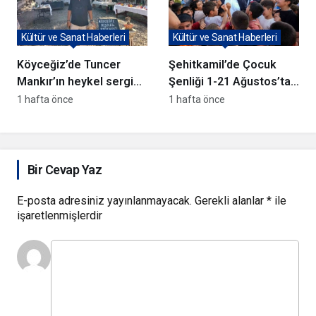
Kültür ve Sanat Haberleri
Kültür ve Sanat Haberleri
Köyceğiz’de Tuncer
Şehitkamil’de Çocuk
Mankır’ın heykel sergisi
Şenliği 1-21 Ağustos’ta
açıldı
Başlıyor
1 hafta önce
1 hafta önce
Bir Cevap Yaz
E-posta adresiniz yayınlanmayacak.
Gerekli alanlar
*
ile
işaretlenmişlerdir