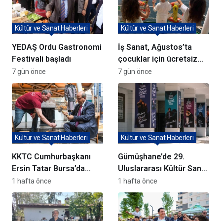
Kültür ve Sanat Haberleri
Kültür ve Sanat Haberleri
YEDAŞ Ordu Gastronomi
İş Sanat, Ağustos’ta
Festivali başladı
çocuklar için ücretsiz
atölyeler düzenliyor
7 gün önce
7 gün önce
Kültür ve Sanat Haberleri
Kültür ve Sanat Haberleri
KKTC Cumhurbaşkanı
Gümüşhane’de 29.
Ersin Tatar Bursa’da
Uluslararası Kültür Sanat
Panorama 1326
Tanıtım Günleri başladı
1 hafta önce
1 hafta önce
Müzesi’ni Ziyaret Etti