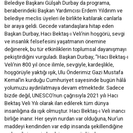
Belediye Başkanı Gülşah Durbay da programa,
beraberindeki Başkan Yardımcısı Erdem Yıldırım ve
belediye meclis üyeleri ile birlikte katılarak canlarla
bir araya geldi. Gecede vatandaşlara hitap eden
Başkan Durbay, Hacı Bektaş-ı Veli’nin hoşgörü, sevgi
ve insanlık felsefesini yaşatmanın önemine
değinerek, bu tür etkinliklerin toplumsal dayanışmayı
pekiştirdiğini vurguladı. Başkan Durbay, “Hacı Bektaş-ı
Veli’nin 800 yıl önce ilimle, sevgiyle, kardeşlikle,
hoşgörüyle yaktığı ışık, Ulu Önderimiz Gazi Mustafa
Kemal’in kurduğu Cumhuriyet sayesinde bugün hâlâ
yolumuzu aydınlatmaya devam etmektedir. Sadece
bizde değil, UNESCO’nun çağrısıyla 2021 yılı Hacı
Bektaş Veli Yılı olarak ilan edilerek tüm dünya
insanlığına da ışık olmuştur. Hacı Bektaş-ı Veli inancı
birliğe inanır. Her şeyin nurdan var olduğuna, Nur’un
maddeyi kendinden var edip insanda şekillendiğine