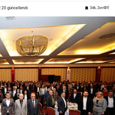
2:20
güncellendi
0
3dk, 2sn