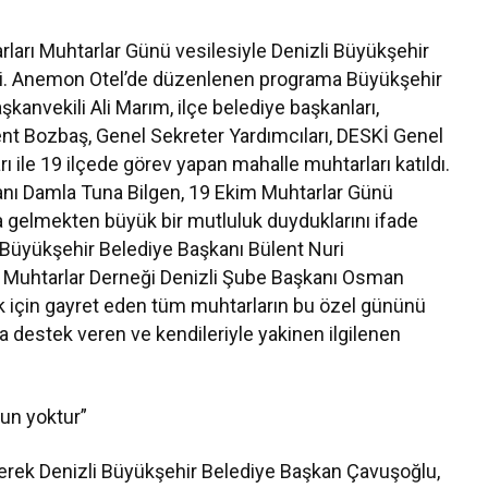
ları Muhtarlar Günü vesilesiyle Denizli Büyükşehir
eldi. Anemon Otel’de düzenlenen programa Büyükşehir
kanvekili Ali Marım, ilçe belediye başkanları,
nt Bozbaş, Genel Sekreter Yardımcıları, DESKİ Genel
ile 19 ilçede görev yapan mahalle muhtarları katıldı.
anı Damla Tuna Bilgen, 19 Ekim Muhtarlar Günü
 gelmekten büyük bir mutluluk duyduklarını ifade
n Büyükşehir Belediye Başkanı Bülent Nuri
e Muhtarlar Derneği Denizli Şube Başkanı Osman
k için gayret eden tüm muhtarların bu özel gününü
da destek veren ve kendileriyle yakinen ilgilenen
un yoktur”
irterek Denizli Büyükşehir Belediye Başkan Çavuşoğlu,