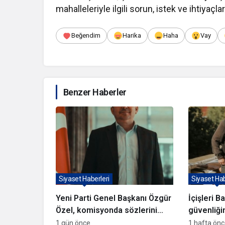
mahalleleriyle ilgili sorun, istek ve ihtiyaçlar
Beğendim
Harika
Haha
Vay
Benzer Haberler
Siyaset Haberleri
Siyaset Hab
Yeni Parti Genel Başkanı Özgür
İçişleri B
Özel, komisyonda sözlerini
güvenliğin
duyuracak
olduğunu 
1 gün önce
1 hafta ön