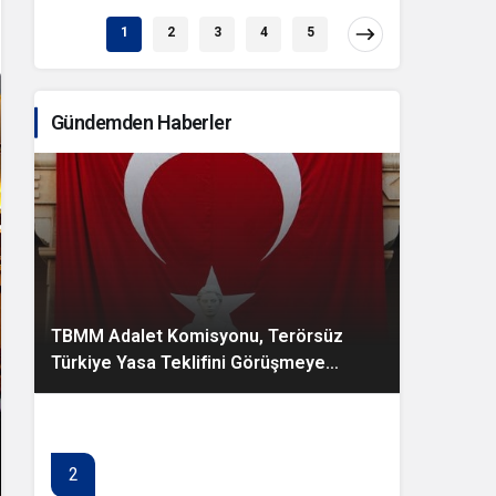
1
2
3
4
5
Gündemden Haberler
TBMM Adalet Komisyonu, Terörsüz
Türkiye Yasa Teklifini Görüşmeye
Başladı
2