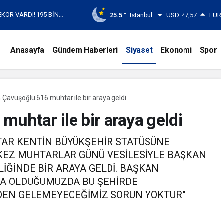
EKOR VARDI! 195 BİN
25.5 °
Istanbul
USD
47,57
EU
Anasayfa
Gündem Haberleri
Siyaset
Ekonomi
Spor
Çavuşoğlu 616 muhtar ile bir araya geldi
uhtar ile bir araya geldi
TAR KENTİN BÜYÜKŞEHİR STATÜSÜNE
 KEZ MUHTARLAR GÜNÜ VESİLESİYLE BAŞKAN
İĞİNDE BİR ARAYA GELDİ. BAŞKAN
ZA OLDUĞUMUZDA BU ŞEHİRDE
DEN GELEMEYECEĞİMİZ SORUN YOKTUR”