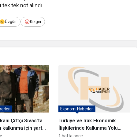
ı tek tek not alındı.
Üzgün
Kızgın
erleri
Ekonomi Haberleri
akanı Çiftçi Sivas’ta
Türkiye ve Irak Ekonomik
 kalkınma için şart
İlişkilerinde Kalkınma Yolu
vurguladı
Projesi Vurgusu
ce
1 hafta önce