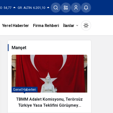
RO
54,77
GR. ALTIN
6.201,10
Yerel Haberler
Firma Rehberi
İlanlar
Mod
değiştir
Manşet
Gündüz Modu
Gündüz modunu seçin.
Gece Modu
Genel Haberleri
Magazin Ha
Gece modunu seçin.
TBMM Adalet Komisyonu, Terörsüz
KAYSER
Türkiye Yasa Teklifini Görüşmeye
Sistem Modu
Sistem modunu seçin.
Başladı