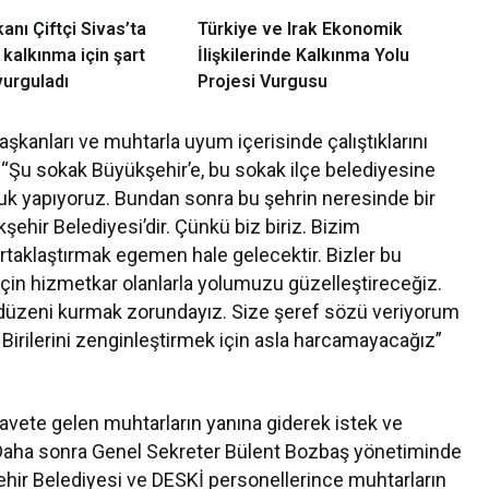
kanı Çiftçi Sivas’ta
Türkiye ve Irak Ekonomik
 kalkınma için şart
İlişkilerinde Kalkınma Yolu
vurguladı
Projesi Vurgusu
şkanları ve muhtarla uyum içerisinde çalıştıklarını
 “Şu sokak Büyükşehir’e, bu sokak ilçe belediyesine
culuk yapıyoruz. Bundan sonra bu şehrin neresinde bir
şehir Belediyesi’dir. Çünkü biz biriz. Bizim
, ortaklaştırmak egemen hale gelecektir. Bizler bu
 için hizmetkar olanlarla yolumuzu güzelleştireceğiz.
düzeni kurmak zorundayız. Size şeref sözü veriyorum
Birilerini zenginleştirmek için asla harcamayacağız”
ete gelen muhtarların yanına giderek istek ve
rdi. Daha sonra Genel Sekreter Bülent Bozbaş yönetiminde
ehir Belediyesi ve DESKİ personellerince muhtarların