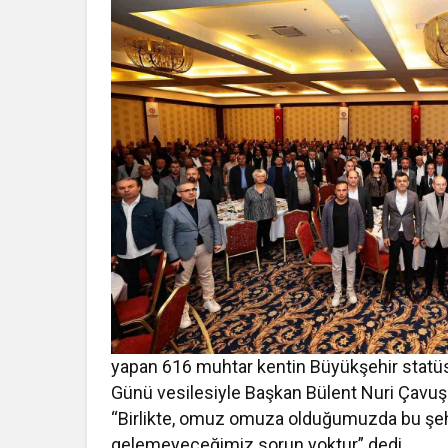
yapan 616 muhtar kentin Büyükşehir statüs
Günü vesilesiyle Başkan Bülent Nuri Çavuşo
“Birlikte, omuz omuza olduğumuzda bu şe
gelemeyeceğimiz sorun yoktur” dedi.