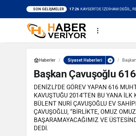
17:26
KAYSERİ’DE İZDİHAM DEĞİL, R
SON GELIŞMELER
KİŞİ
Haberler
Siyaset Haberleri
Başkan 
Başkan Çavuşoğlu 616 m
DENİZLİ’DE GÖREV YAPAN 616 MUH
KAVUŞTUĞU 2014’TEN BU YANA İLK
BÜLENT NURİ ÇAVUŞOĞLU EV SAHİPL
ÇAVUŞOĞLU, “BİRLİKTE, OMUZ OMU
BAŞARAMAYACAĞIMIZ VE ÜSTESİN
DEDİ.