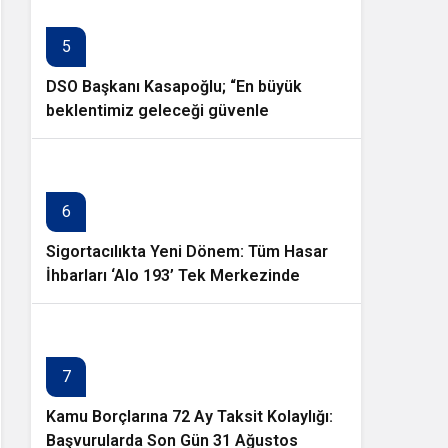
5
DSO Başkanı Kasapoğlu; “En büyük
beklentimiz geleceği güvenle
planlayabileceğimiz istikrarlı bir yatırım
ortamıdır”
6
Sigortacılıkta Yeni Dönem: Tüm Hasar
İhbarları ‘Alo 193’ Tek Merkezinde
Toplanıyor
7
Kamu Borçlarına 72 Ay Taksit Kolaylığı:
Başvurularda Son Gün 31 Ağustos