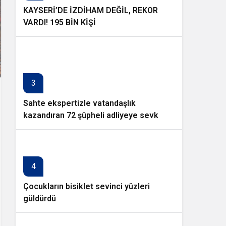
KAYSERİ’DE İZDİHAM DEĞİL, REKOR
VARDI! 195 BİN KİŞİ
3
Sahte ekspertizle vatandaşlık
kazandıran 72 şüpheli adliyeye sevk
edildi
4
Çocukların bisiklet sevinci yüzleri
güldürdü