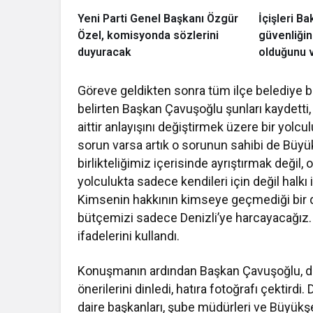
Yeni Parti Genel Başkanı Özgür
İçişleri Ba
Özel, komisyonda sözlerini
güvenliğin
duyuracak
olduğunu 
Göreve geldikten sonra tüm ilçe belediye ba
belirten Başkan Çavuşoğlu şunları kaydetti,
aittir anlayışını değiştirmek üzere bir yol
sorun varsa artık o sorunun sahibi de Büyük
birlikteliğimiz içerisinde ayrıştırmak değil
yolculukta sadece kendileri için değil halkı
Kimsenin hakkının kimseye geçmediği bir 
bütçemizi sadece Denizli’ye harcayacağız. 
ifadelerini kullandı.
Konuşmanın ardından Başkan Çavuşoğlu, dav
önerilerini dinledi, hatıra fotoğrafı çekti
daire başkanları, şube müdürleri ve Büyükş