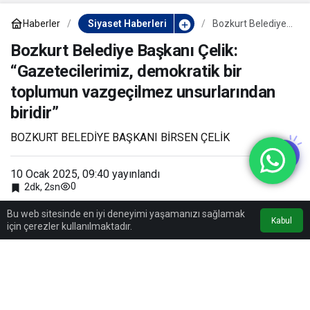
Haberler
Siyaset Haberleri
Bozkurt Belediye
Başkanı Çelik:
“Gazetecilerimiz,
Bozkurt Belediye Başkanı Çelik:
demokratik bir
“Gazetecilerimiz, demokratik bir
toplumun
vazgeçilmez
toplumun vazgeçilmez unsurlarından
unsurlarından
biridir”
biridir”
BOZKURT BELEDİYE BAŞKANI BİRSEN ÇELİK
10 Ocak 2025, 09:40
yayınlandı
0
2dk, 2sn
Bu web sitesinde en iyi deneyimi yaşamanızı sağlamak
Kabul
için çerezler kullanılmaktadır.