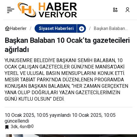
Bozkurt Belediye Başkanı
0
Paylaş
Çelik: “Gazetecilerimiz,
Haberler
Siyaset Haberleri
Başkan Balaban
10 Ocak’ta
gazetecileri
Başkan Balaban 10 Ocak’ta gazetecileri
demokratik bir toplumun
ağırladı
ağırladı
vazgeçilmez
YUNUSEMRE BELEDİYE BAŞKANI SEMİH BALABAN, 10
OCAK ÇALIŞAN GAZETECİLER GÜNÜ’NDE MANİSA’DAKİ
YEREL VE ULUSAL BASIN MENSUPLARINI KONUK ETTİ.
unsurlarından biridir”
MESİR TABİAT PARKI’NDA DÜZENLENEN PROGRAMDA
KONUŞAN BAŞKAN BALABAN, “HER ZAMAN GERÇEKTEN
YANA OLUP DOĞRULARI YAZAN GAZETECİLERİMİZİN
GÜNÜ KUTLU OLSUN” DEDİ.
10 Ocak 2025, 10:05
yayınlandı
10 Ocak 2025, 10:05
güncellendi
0
3dk, 4sn