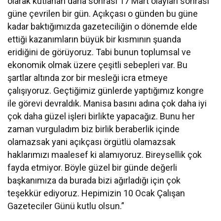
olarak kutlanan daha sonrası 17 Mart olayları sonrası
güne çevrilen bir gün. Açıkçası o günden bu güne
kadar baktığımızda gazeteciliğin o dönemde elde
ettiği kazanımların büyük bir kısmının şuanda
eridiğini de görüyoruz. Tabi bunun toplumsal ve
ekonomik olmak üzere çeşitli sebepleri var. Bu
şartlar altında zor bir mesleği icra etmeye
çalışıyoruz. Geçtiğimiz günlerde yaptığımız kongre
ile görevi devraldık. Manisa basını adına çok daha iyi
çok daha güzel işleri birlikte yapacağız. Bunu her
zaman vurguladım biz birlik beraberlik içinde
olamazsak yani açıkçası örgütlü olamazsak
haklarımızı maalesef ki alamıyoruz. Bireysellik çok
fayda etmiyor. Böyle güzel bir günde değerli
başkanımıza da burada bizi ağırladığı için çok
teşekkür ediyoruz. Hepimizin 10 Ocak Çalışan
Gazeteciler Günü kutlu olsun.”