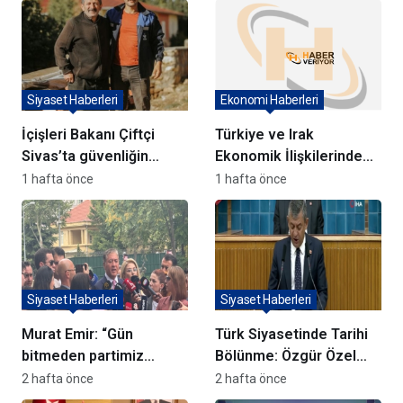
Siyaset Haberleri
Ekonomi Haberleri
İçişleri Bakanı Çiftçi
Türkiye ve Irak
Sivas’ta güvenliğin
Ekonomik İlişkilerinde
kalkınma için şart
Kalkınma Yolu Projesi
1 hafta önce
1 hafta önce
olduğunu vurguladı
Vurgusu
Siyaset Haberleri
Siyaset Haberleri
Murat Emir: “Gün
Türk Siyasetinde Tarihi
bitmeden partimiz
Bölünme: Özgür Özel
hukuken kurulmuş
“Yeni Partimizi
2 hafta önce
2 hafta önce
olacak”
Kuruyoruz” Diyerek