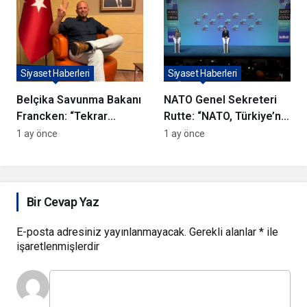
CHP’ye Veda Etti!
Siyaset Haberleri
Siyaset Haberleri
Belçika Savunma Bakanı
NATO Genel Sekreteri
Francken: “Tekrar
Rutte: “NATO, Türkiye’nin
merhaba benim güzel
gelişmiş savunma
1 ay önce
1 ay önce
Türkiye’m”
sanayiinden büyük fayda
sağlıyor”
Bir Cevap Yaz
E-posta adresiniz yayınlanmayacak.
Gerekli alanlar
*
ile
işaretlenmişlerdir