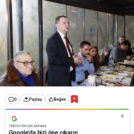
0
Paylaş
Beğen
TERCIH EDILEN KAYNAK
Google'da bizi öne çıkarın