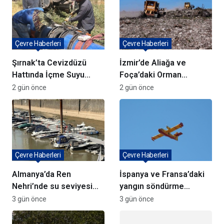
Çevre Haberleri
Çevre Haberleri
Şırnak’ta Cevizdüzü
İzmir’de Aliağa ve
Hattında İçme Suyu
Foça’daki Orman
Çalışmaları Devam
Yangınlarında
2 gün önce
2 gün önce
Ediyor
Ağaçlandırma Devam
Ediyor
Çevre Haberleri
Çevre Haberleri
Almanya’da Ren
İspanya ve Fransa’daki
Nehri’nde su seviyesi
yangın söndürme
tarihi düşüşte
uçakları Türkiye’ye
3 gün önce
3 gün önce
döndü