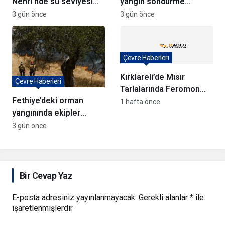
Nehri’nde su seviyesi
yangın söndürme
tarihi düşüşte
uçakları Türkiye’ye
3 gün önce
3 gün önce
döndü
Çevre Haberleri
Kırklareli’de Mısır
Çevre Haberleri
Tarlalarında Feromon
Fethiye’deki orman
Tuzaklarıyla Verim
1 hafta önce
yangınında ekipler
Koruma Çalışmaları
anında müdahale ediyor
3 gün önce
Bir Cevap Yaz
E-posta adresiniz yayınlanmayacak.
Gerekli alanlar
*
ile
işaretlenmişlerdir