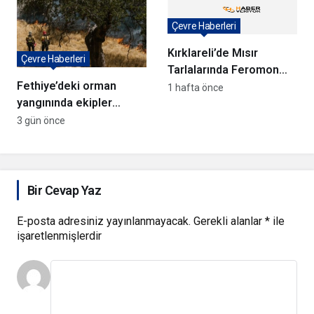
Çevre Haberleri
Kırklareli’de Mısır
Çevre Haberleri
Tarlalarında Feromon
Fethiye’deki orman
Tuzaklarıyla Verim
1 hafta önce
yangınında ekipler
Koruma Çalışmaları
anında müdahale ediyor
3 gün önce
Bir Cevap Yaz
E-posta adresiniz yayınlanmayacak.
Gerekli alanlar
*
ile
işaretlenmişlerdir