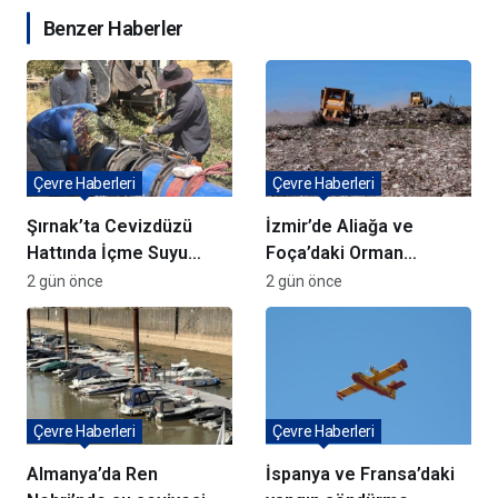
Benzer Haberler
Çevre Haberleri
Çevre Haberleri
Şırnak’ta Cevizdüzü
İzmir’de Aliağa ve
Hattında İçme Suyu
Foça’daki Orman
Çalışmaları Devam
Yangınlarında
2 gün önce
2 gün önce
Ediyor
Ağaçlandırma Devam
Ediyor
Çevre Haberleri
Çevre Haberleri
Almanya’da Ren
İspanya ve Fransa’daki