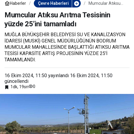
Haberler
Çevre Haberleri
Mumcular Atıksu
Arıtma Tesisinin
yüzde 25’ini
Mumcular Atıksu Arıtma Tesisinin
tamamladı
yüzde 25’ini tamamladı
MUĞLA BÜYÜKŞEHİR BELEDİYESİ SU VE KANALİZASYON
İDARESİ (MUSKİ) GENEL MÜDÜRLÜĞÜNÜN BODRUM
MUMCULAR MAHALLESİNDE BAŞLATTIĞI ATIKSU ARITMA
TESİSİ KAPASİTE ARTIŞ PROJESİNİN YÜZDE 25’İ
TAMAMLANDI.
16 Ekim 2024, 11:50
yayınlandı
16 Ekim 2024, 11:50
güncellendi
0
1dk, 19sn