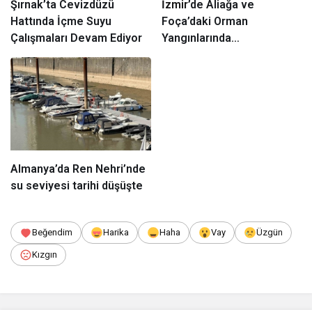
Şırnak’ta Cevizdüzü
İzmir
’de Aliağa ve
Hattında İçme Suyu
Foça’daki Orman
Çalışmaları Devam Ediyor
Yangınlarında
Ağaçlandırma Devam
Ediyor
Almanya’da Ren Nehri’nde
su seviyesi tarihi düşüşte
Beğendim
Harika
Haha
Vay
Üzgün
Kızgın