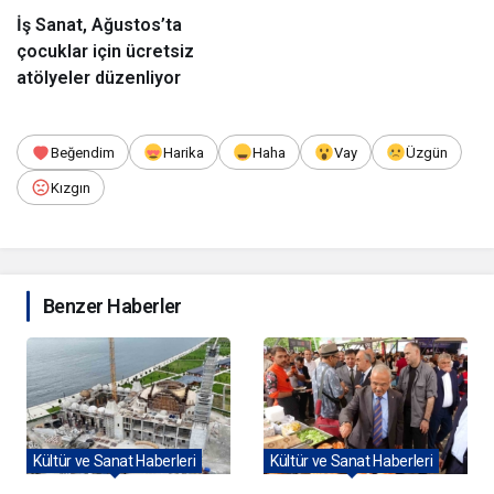
İş Sanat, Ağustos’ta
çocuklar için ücretsiz
atölyeler düzenliyor
Beğendim
Harika
Haha
Vay
Üzgün
Kızgın
Benzer Haberler
Kültür ve Sanat Haberleri
Kültür ve Sanat Haberleri