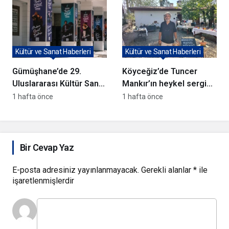
Kültür ve Sanat Haberleri
Kültür ve Sanat Haberleri
Gümüşhane’de 29.
Köyceğiz’de Tuncer
Uluslararası Kültür Sanat
Mankır’ın heykel sergisi
Tanıtım Günleri başladı
açıldı
1 hafta önce
1 hafta önce
Bir Cevap Yaz
E-posta adresiniz yayınlanmayacak.
Gerekli alanlar
*
ile
işaretlenmişlerdir