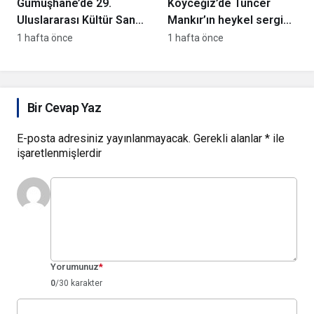
Gümüşhane’de 29.
Köyceğiz’de Tuncer
Uluslararası Kültür Sanat
Mankır’ın heykel sergisi
Tanıtım Günleri başladı
açıldı
1 hafta önce
1 hafta önce
Bir Cevap Yaz
E-posta adresiniz yayınlanmayacak.
Gerekli alanlar
*
ile
işaretlenmişlerdir
Yorumunuz
*
0
/30 karakter