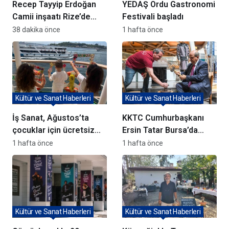
Recep Tayyip Erdoğan
YEDAŞ Ordu Gastronomi
Camii inşaatı Rize’de
Festivali başladı
hızla ilerliyor
38 dakika önce
1 hafta önce
Kültür ve Sanat Haberleri
Kültür ve Sanat Haberleri
İş Sanat, Ağustos’ta
KKTC Cumhurbaşkanı
çocuklar için ücretsiz
Ersin Tatar Bursa’da
atölyeler düzenliyor
Panorama 1326
1 hafta önce
1 hafta önce
Müzesi’ni Ziyaret Etti
Kültür ve Sanat Haberleri
Kültür ve Sanat Haberleri