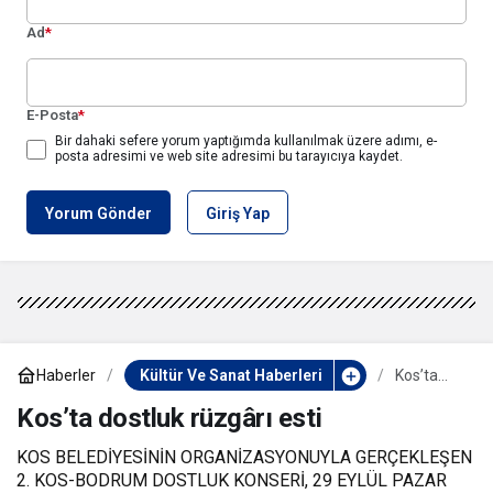
Ad
*
E-Posta
*
Bir dahaki sefere yorum yaptığımda kullanılmak üzere adımı, e-
posta adresimi ve web site adresimi bu tarayıcıya kaydet.
Yorum Gönder
Giriş Yap
Haberler
Kültür Ve Sanat Haberleri
Kos’ta
dostluk
rüzgârı
Kos’ta dostluk rüzgârı esti
esti
KOS BELEDİYESİNİN ORGANİZASYONUYLA GERÇEKLEŞEN
2. KOS-BODRUM DOSTLUK KONSERİ, 29 EYLÜL PAZAR