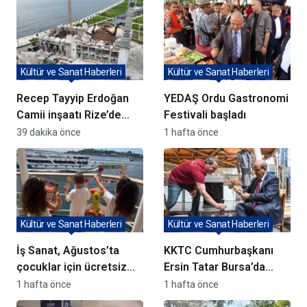
Kültür ve Sanat Haberleri
Kültür ve Sanat Haberleri
Recep Tayyip Erdoğan
YEDAŞ Ordu Gastronomi
Camii inşaatı Rize’de
Festivali başladı
hızla ilerliyor
39 dakika önce
1 hafta önce
Kültür ve Sanat Haberleri
Kültür ve Sanat Haberleri
İş Sanat, Ağustos’ta
KKTC Cumhurbaşkanı
çocuklar için ücretsiz
Ersin Tatar Bursa’da
atölyeler düzenliyor
Panorama 1326
1 hafta önce
1 hafta önce
Müzesi’ni Ziyaret Etti