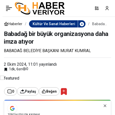
Kos’ta dostluk rüzgârı
0
Paylaş
esti
Haberler
Kültür Ve Sanat Haberleri
Babadağ
bir büyük
organizas
Babadağ bir büyük organizasyona daha
yona
imza atıyor
daha
imza
atıyor
BABADAĞ BELEDİYE BAŞKANI MURAT KUMRAL
2 Ekim 2024, 11:01
yayınlandı
0
1dk, 6sn
0
Paylaş
Beğen
TERCIH EDILEN KAYNAK