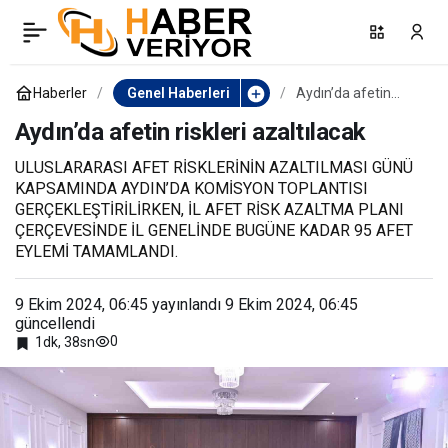
Aydın’da afetin riskleri
0
azaltılacak
Haberler
Genel Haberleri
Aydın’da afetin
riskleri azaltılacak
Aydın’da afetin riskleri azaltılacak
ULUSLARARASI AFET RİSKLERİNİN AZALTILMASI GÜNÜ
KAPSAMINDA AYDIN’DA KOMİSYON TOPLANTISI
GERÇEKLEŞTİRİLİRKEN, İL AFET RİSK AZALTMA PLANI
ÇERÇEVESİNDE İL GENELİNDE BUGÜNE KADAR 95 AFET
EYLEMİ TAMAMLANDI.
9 Ekim 2024, 06:45
yayınlandı
9 Ekim 2024, 06:45
güncellendi
0
1dk, 38sn