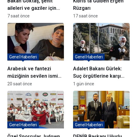
Bakan Göktaş, şehit
Kıbrıs’ta Gülben Ergen
aileleri ve gaziler için
Rüzgarı
yeni haklar sunuyor
7 saat önce
17 saat önce
Genel Haberleri
Genel Haberleri
Arabesk ve fantezi
Adalet Bakanı Gürlek:
müziğinin sevilen ismi
Suç örgütlerine karşı
Cansever Hayatını
kararlıyız
20 saat önce
1 gün önce
Kaybetti
Genel Haberleri
Genel Haberleri
Özel Sporcular Judown
DENİB Başkanı Uğurlu