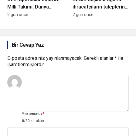
Milli Takımı, Dünya
ihracatçıların taleplerini
Şampiyonu Oldu
Bakan Yardımcısı Ağar’a
2 gün önce
2 gün önce
aktardı
Bir Cevap Yaz
E-posta adresiniz yayınlanmayacak.
Gerekli alanlar
*
ile
işaretlenmişlerdir
Yorumunuz
*
0
/30 karakter