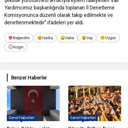
şekilde yürütülmesi amacıyla eylem faaliyetleri Vali
Yardımcımız başkanlığında toplanan İl Denetleme
Komisyonunca düzenli olarak takip edilmekte ve
denetlenmektedir” ifadeleri yer aldı.
Beğendim
Harika
Haha
Vay
Üzgün
Kızgın
Benzer Haberler
Genel Haberleri
Genel Haberleri