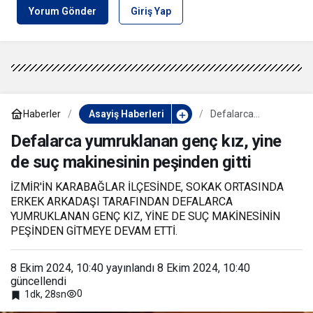
Yorum Gönder
Giriş Yap
Haberler
Asayiş Haberleri
Defalarca
yumruklanan genç
kız, yine de suç
Defalarca yumruklanan genç kız, yine
makinesinin
de suç makinesinin peşinden gitti
peşinden gitti
İZMİR'İN KARABAĞLAR İLÇESİNDE, SOKAK ORTASINDA
ERKEK ARKADAŞI TARAFINDAN DEFALARCA
YUMRUKLANAN GENÇ KIZ, YİNE DE SUÇ MAKİNESİNİN
PEŞİNDEN GİTMEYE DEVAM ETTİ.
8 Ekim 2024, 10:40
yayınlandı
8 Ekim 2024, 10:40
güncellendi
0
1dk, 28sn