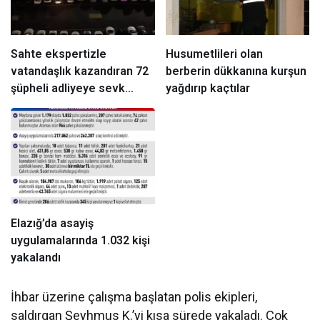
Sahte ekspertizle
Husumetlileri olan
vatandaşlık kazandıran 72
berberin dükkanına kurşun
şüpheli adliyeye sevk
yağdırıp kaçtılar
edildi
Elazığ’da asayiş
uygulamalarında 1.032 kişi
yakalandı
İhbar üzerine çalışma başlatan polis ekipleri,
saldırgan Şeyhmus K.’yi kısa sürede yakaladı. Çok