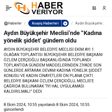
Defalarca yumruklanan
0
Paylaş
genç kız, yine de suç
Haberler
Asayiş Haberleri
Aydın Büyükşehir
Meclisi’nde “Kadına
yönelik şiddet’
Aydın Büyükşehir Meclisi’nde “Kadına
makinesinin peşinden
gündem oldu
yönelik şiddet’ gündem oldu
gitti
AYDIN BÜYÜKŞEHİR BELEDİYE MECLİSİ EKİM AYI 1.
OLAĞAN TOPLANTISI BÜYÜKŞEHİR BELEDİYE BAŞKANI
ÖZLEM ÇERÇİOĞLU BAŞKANLIĞINDA TOPLANDI.
TOPLANTIDA GÜNDEM MADDELERİNDEN ZİYADE SON
GÜNLERDE ARTARAK DEVAM KADINA YÖNELİK ŞİDDET
KONUSU VE KADIN CİNAYETLERİ ÖN PLANA ÇIKTI.
BELEDİYE BAŞKANI ÖZLEM ÇERÇİOĞLU, MECLİS’E
ÇAĞRIDA BULUNARAK “İYİ HAL UYGULAMASI
KALDIRILMALI” DEDİ.
8 Ekim 2024, 10:55
yayınlandı
8 Ekim 2024, 10:55
güncellendi