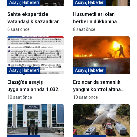
Asayiş Haberleri
Asayiş Haberleri
Sahte ekspertizle
Husumetlileri olan
vatandaşlık kazandıran
berberin dükkanına
72 şüpheli adliyeye sevk
kurşun yağdırıp kaçtılar
6 saat önce
8 saat önce
edildi
Asayiş Haberleri
Asayiş Haberleri
Elazığ’da asayiş
Erzincan’da samanlık
uygulamalarında 1.032
yangını kontrol altına
kişi yakalandı
alındı
10 saat önce
10 saat önce