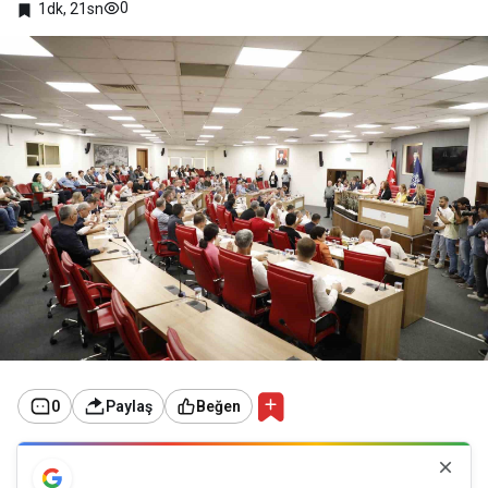
0
1dk, 21sn
0
Paylaş
Beğen