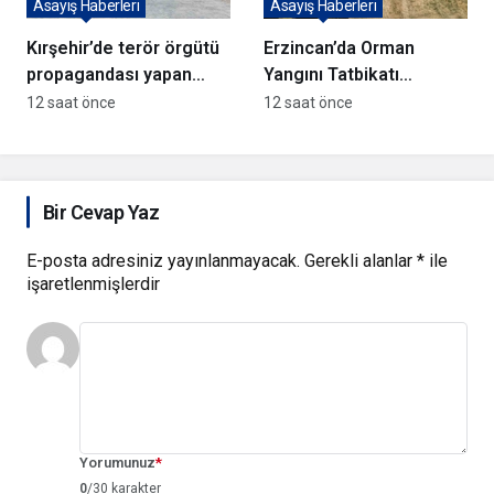
Asayiş Haberleri
Asayiş Haberleri
Kırşehir’de terör örgütü
Erzincan’da Orman
propagandası yapan
Yangını Tatbikatı
şüpheli yakalandı
Gerçekleştirildi
12 saat önce
12 saat önce
Bir Cevap Yaz
E-posta adresiniz yayınlanmayacak.
Gerekli alanlar
*
ile
işaretlenmişlerdir
Yorumunuz
*
0
/30 karakter