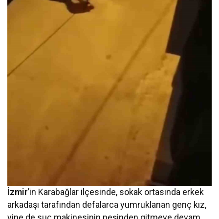
İzmir
’in Karabağlar ilçesinde, sokak ortasında erkek
arkadaşı tarafından defalarca yumruklanan genç kız,
yine de suç makinesinin peşinden gitmeye devam