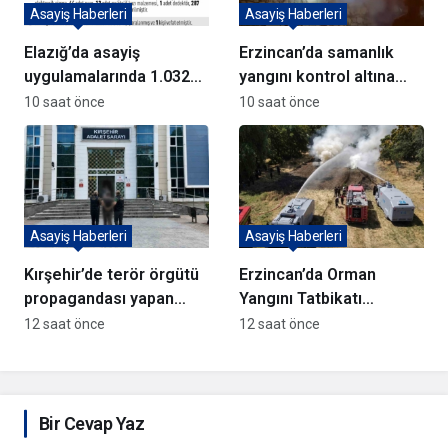
Asayiş Haberleri
Asayiş Haberleri
Elazığ’da asayiş
Erzincan’da samanlık
uygulamalarında 1.032
yangını kontrol altına
kişi yakalandı
alındı
10 saat önce
10 saat önce
Asayiş Haberleri
Asayiş Haberleri
Kırşehir’de terör örgütü
Erzincan’da Orman
propagandası yapan
Yangını Tatbikatı
şüpheli yakalandı
Gerçekleştirildi
12 saat önce
12 saat önce
Bir Cevap Yaz