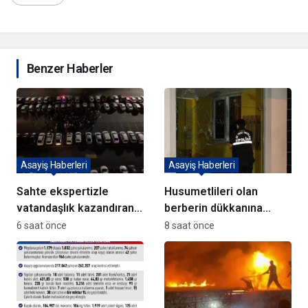
Benzer Haberler
Asayiş Haberleri
Asayiş Haberleri
Sahte ekspertizle
Husumetlileri olan
vatandaşlık kazandıran
berberin dükkanına
72 şüpheli adliyeye sevk
kurşun yağdırıp kaçtılar
6 saat önce
8 saat önce
edildi