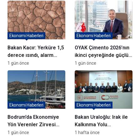
Ağustos
Ekonomi Haberleri
Ekonomi Haberleri
Bakan Kacır: Yerküre 1,5
OYAK Çimento 2026’nın
derece ısındı, alarm
ikinci çeyreğinde güçlü
veriyor
performans sergiledi
1 gün önce
1 gün önce
Ekonomi Haberleri
Ekonomi Haberleri
Bodrum’da Ekonomiye
Bakan Uraloğlu: Irak ile
Yön Verenler Zirvesi
Kalkınma Yolu
Gerçekleşti
Projesi’nde görüş
1 gün önce
1 hafta önce
farklılığı yok