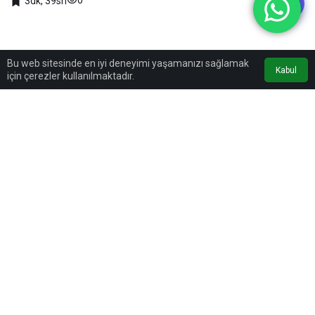
3dk, 39sn
Bu web sitesinde en iyi deneyimi yaşamanızı sağlamak
Kabul
için çerezler kullanılmaktadır.
0
Paylaş
Beğen
TERCIH EDILEN KAYNAK
Google'da bizi öne çıkarın