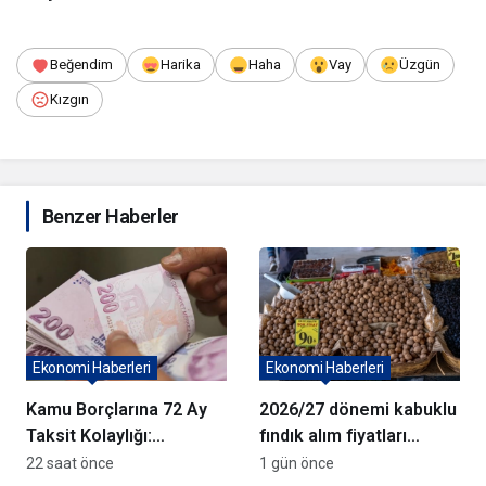
Beğendim
Harika
Haha
Vay
Üzgün
Kızgın
Benzer Haberler
Ekonomi Haberleri
Ekonomi Haberleri
Kamu Borçlarına 72 Ay
2026/27 dönemi kabuklu
Taksit Kolaylığı:
fındık alım fiyatları
Başvurularda Son Gün 31
açıklandı
22 saat önce
1 gün önce