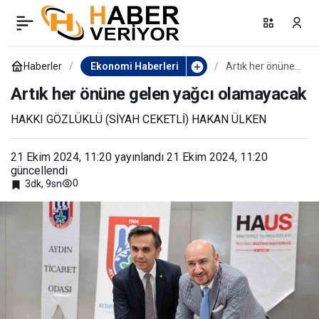
Kütahya OSB’de Kariyer
0
Paylaş
Fuarı
Haberler
Ekonomi Haberleri
Artık her önüne
gelen yağcı
olamayacak
Artık her önüne gelen yağcı olamayacak
HAKKI GÖZLÜKLÜ (SİYAH CEKETLİ) HAKAN ÜLKEN
21 Ekim 2024, 11:20
yayınlandı
21 Ekim 2024, 11:20
güncellendi
0
3dk, 9sn