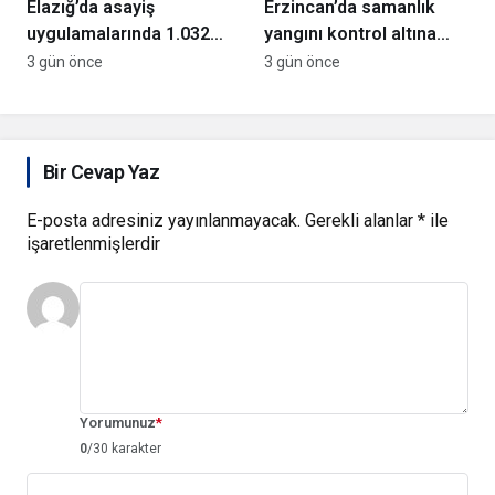
Elazığ’da asayiş
Erzincan’da samanlık
uygulamalarında 1.032
yangını kontrol altına
kişi yakalandı
alındı
3 gün önce
3 gün önce
Bir Cevap Yaz
E-posta adresiniz yayınlanmayacak.
Gerekli alanlar
*
ile
işaretlenmişlerdir
Yorumunuz
*
0
/30 karakter