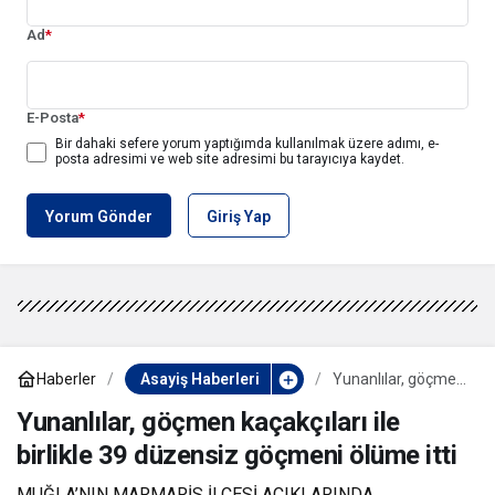
Ad
*
E-Posta
*
Bir dahaki sefere yorum yaptığımda kullanılmak üzere adımı, e-
posta adresimi ve web site adresimi bu tarayıcıya kaydet.
Yorum Gönder
Giriş Yap
Haberler
Asayiş Haberleri
Yunanlılar, göçmen
kaçakçıları ile
birlikle 39 düzensiz
Yunanlılar, göçmen kaçakçıları ile
göçmeni ölüme itti
birlikle 39 düzensiz göçmeni ölüme itti
MUĞLA’NIN MARMARİS İLÇESİ AÇIKLARINDA