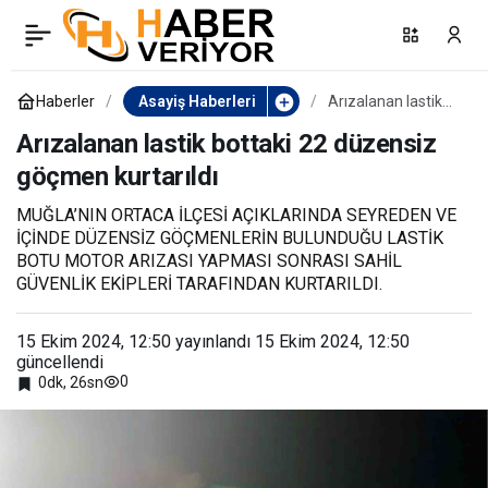
Yunanlılar, göçmen
0
Paylaş
kaçakçıları ile birlikle 39
Haberler
Asayiş Haberleri
Arızalanan lastik
bottaki 22
düzensiz göçmen
Arızalanan lastik bottaki 22 düzensiz
düzensiz göçmeni ölüme
kurtarıldı
göçmen kurtarıldı
itti
MUĞLA’NIN ORTACA İLÇESİ AÇIKLARINDA SEYREDEN VE
İÇİNDE DÜZENSİZ GÖÇMENLERİN BULUNDUĞU LASTİK
BOTU MOTOR ARIZASI YAPMASI SONRASI SAHİL
GÜVENLİK EKİPLERİ TARAFINDAN KURTARILDI.
15 Ekim 2024, 12:50
yayınlandı
15 Ekim 2024, 12:50
güncellendi
0
0dk, 26sn