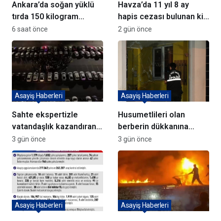
Ankara’da soğan yüklü
Havza’da 11 yıl 8 ay
tırda 150 kilogram
hapis cezası bulunan kişi
metamfetamin ele
yakalandı
6 saat önce
2 gün önce
geçirildi
Asayiş Haberleri
Asayiş Haberleri
Sahte ekspertizle
Husumetlileri olan
vatandaşlık kazandıran
berberin dükkanına
72 şüpheli adliyeye sevk
kurşun yağdırıp kaçtılar
3 gün önce
3 gün önce
edildi
Asayiş Haberleri
Asayiş Haberleri