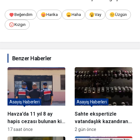
Beğendim
Harika
Haha
Vay
Üzgün
Kızgın
Benzer Haberler
Asayiş Haberleri
Asayiş Haberleri
Havza’da 11 yıl 8 ay
Sahte ekspertizle
hapis cezası bulunan kişi
vatandaşlık kazandıran
yakalandı
72 şüpheli adliyeye sevk
17 saat önce
2 gün önce
edildi