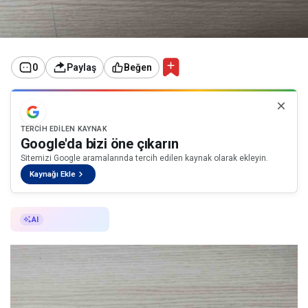
0
Paylaş
Beğen
TERCIH EDILEN KAYNAK
Google'da bizi öne çıkarın
Sitemizi Google aramalarında tercih edilen kaynak olarak ekleyin.
Kaynağı Ekle
AI ile Özetle
AI