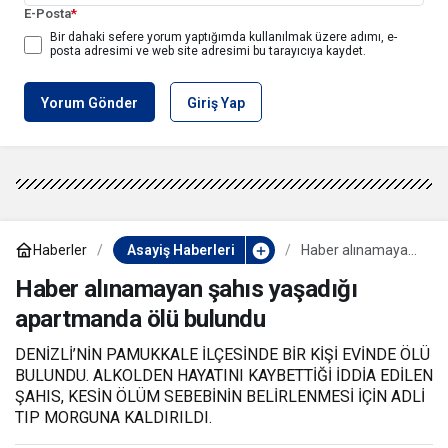
E-Posta
*
Bir dahaki sefere yorum yaptığımda kullanılmak üzere adımı, e-
posta adresimi ve web site adresimi bu tarayıcıya kaydet.
Yorum Gönder
Giriş Yap
Haberler
Asayiş Haberleri
Haber alınamayan
şahıs yaşadığı
apartmanda ölü
Haber alınamayan şahıs yaşadığı
bulundu
apartmanda ölü bulundu
DENİZLİ’NİN PAMUKKALE İLÇESİNDE BİR KİŞİ EVİNDE ÖLÜ
BULUNDU. ALKOLDEN HAYATINI KAYBETTİĞİ İDDİA EDİLEN
ŞAHIS, KESİN ÖLÜM SEBEBİNİN BELİRLENMESİ İÇİN ADLİ
TIP MORGUNA KALDIRILDI.