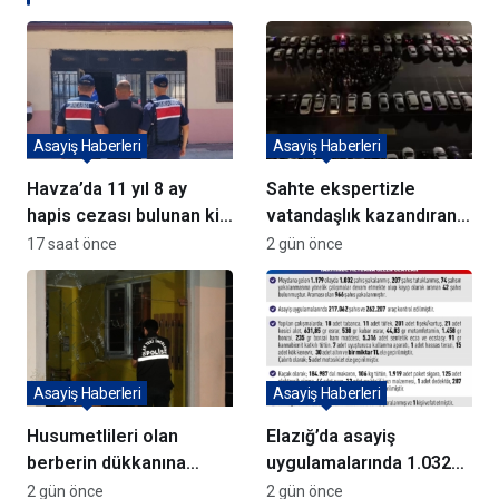
Asayiş Haberleri
Asayiş Haberleri
Havza’da 11 yıl 8 ay
Sahte ekspertizle
hapis cezası bulunan kişi
vatandaşlık kazandıran
yakalandı
72 şüpheli adliyeye sevk
17 saat önce
2 gün önce
edildi
Asayiş Haberleri
Asayiş Haberleri
Husumetlileri olan
Elazığ’da asayiş
berberin dükkanına
uygulamalarında 1.032
kurşun yağdırıp kaçtılar
kişi yakalandı
2 gün önce
2 gün önce