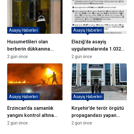
Asayiş Haberleri
Asayiş Haberleri
Husumetlileri olan
Elazığ’da asayiş
berberin dükkanına
uygulamalarında 1.032
kurşun yağdırıp kaçtılar
kişi yakalandı
2 gün önce
2 gün önce
Asayiş Haberleri
Asayiş Haberleri
Erzincan’da samanlık
Kırşehir’de terör örgütü
yangını kontrol altına
propagandası yapan
alındı
şüpheli yakalandı
2 gün önce
2 gün önce