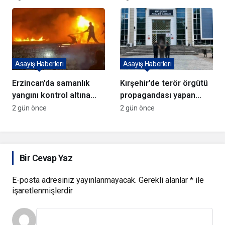
Asayiş Haberleri
Asayiş Haberleri
Erzincan’da samanlık
Kırşehir’de terör örgütü
yangını kontrol altına
propagandası yapan
alındı
şüpheli yakalandı
2 gün önce
2 gün önce
Bir Cevap Yaz
E-posta adresiniz yayınlanmayacak.
Gerekli alanlar
*
ile
işaretlenmişlerdir