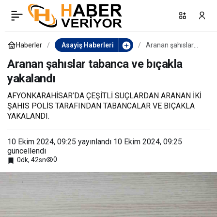
Haber alınamayan şahıs
0
Paylaş
yaşadığı apartmanda ölü
Haberler
Asayiş Haberleri
Aranan şahıslar
tabanca ve bıçakla
yakalandı
Aranan şahıslar tabanca ve bıçakla
bulundu
yakalandı
AFYONKARAHİSAR’DA ÇEŞİTLİ SUÇLARDAN ARANAN İKİ
ŞAHIS POLİS TARAFINDAN TABANCALAR VE BIÇAKLA
YAKALANDI.
10 Ekim 2024, 09:25
yayınlandı
10 Ekim 2024, 09:25
güncellendi
0
0dk, 42sn