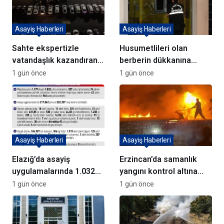
Asayiş Haberleri
Asayiş Haberleri
Sahte ekspertizle
Husumetlileri olan
vatandaşlık kazandıran
berberin dükkanına
72 şüpheli adliyeye sevk
kurşun yağdırıp kaçtılar
1 gün önce
1 gün önce
edildi
Asayiş Haberleri
Asayiş Haberleri
Elazığ’da asayiş
Erzincan’da samanlık
uygulamalarında 1.032
yangını kontrol altına
kişi yakalandı
alındı
1 gün önce
1 gün önce