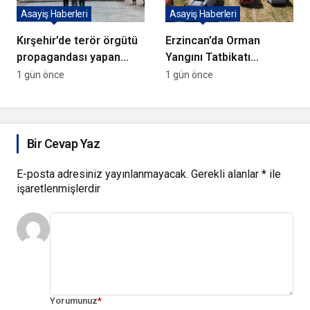
Asayiş Haberleri
Asayiş Haberleri
Kırşehir’de terör örgütü
Erzincan’da Orman
propagandası yapan
Yangını Tatbikatı
şüpheli yakalandı
Gerçekleştirildi
1 gün önce
1 gün önce
Bir Cevap Yaz
E-posta adresiniz yayınlanmayacak.
Gerekli alanlar
*
ile
işaretlenmişlerdir
Yorumunuz
*