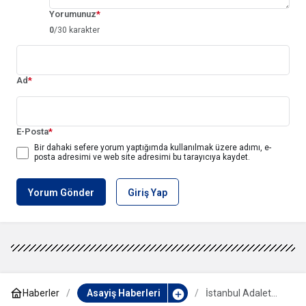
Yorumunuz
*
0
/30 karakter
Ad
*
E-Posta
*
Bir dahaki sefere yorum yaptığımda kullanılmak üzere adımı, e-
posta adresimi ve web site adresimi bu tarayıcıya kaydet.
Yorum Gönder
Giriş Yap
Haberler
Asayiş Haberleri
İstanbul Adalet
Sarayı’nda hırsızlık