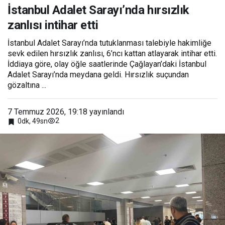
zanlısı intihar etti
İstanbul Adalet Sarayı’nda hırsızlık
zanlısı intihar etti
İstanbul Adalet Sarayı’nda tutuklanması talebiyle hakimliğe
sevk edilen hırsızlık zanlısı, 6’ncı kattan atlayarak intihar etti.
İddiaya göre, olay öğle saatlerinde Çağlayan’daki İstanbul
Adalet Sarayı’nda meydana geldi. Hırsızlık suçundan
gözaltına ...
7 Temmuz 2026, 19:18
yayınlandı
2
0dk, 49sn