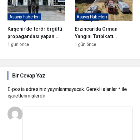
Asayiş Haberleri
Asayiş Haberleri
Kırşehir’de terör örgütü
Erzincan’da Orman
propagandası yapan
Yangını Tatbikatı
şüpheli yakalandı
Gerçekleştirildi
1 gün önce
1 gün önce
Bir Cevap Yaz
E-posta adresiniz yayınlanmayacak.
Gerekli alanlar
*
ile
işaretlenmişlerdir