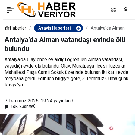
İstanbul Adalet Sarayı’nda
0
Paylaş
hırsızlık zanlısı intihar etti
Haberler
Asayiş Haberleri
Antalya’da Alman
vatandaşı evinde
ölü bulundu
Antalya’da Alman vatandaşı evinde ölü
bulundu
Antalya’da 6 ay önce ev aldığı öğrenilen Alman vatandaşı,
yaşadığı evde ölü bulundu. Olay, Muratpaşa ilçesi Tuzcular
Mahallesi Paşa Camii Sokak üzerinde bulunan iki katlı evde
meydana geldi. Edinilen bilgiye göre, 3 Temmuz Cuma günü
Rusya’ya ...
7 Temmuz 2026, 19:24
yayınlandı
0
1dk, 23sn