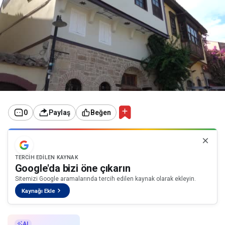
0
Paylaş
Beğen
TERCIH EDILEN KAYNAK
Google'da bizi öne çıkarın
Sitemizi Google aramalarında tercih edilen kaynak olarak ekleyin.
Kaynağı Ekle
AI ile Özetle
AI