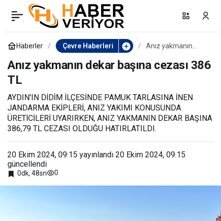
Hava sıcaklıkları mevsim
0
Paylaş
normallerinde
Haberler
Çevre Haberleri
Anız yakmanın
dekar başına cezası
386 TL
Anız yakmanın dekar başına cezası 386
seyredecek
TL
AYDIN'IN DİDİM İLÇESİNDE PAMUK TARLASINA İNEN
JANDARMA EKİPLERİ, ANIZ YAKIMI KONUSUNDA
ÜRETİCİLERİ UYARIRKEN, ANIZ YAKMANIN DEKAR BAŞINA
386,79 TL CEZASI OLDUĞU HATIRLATILDI.
20 Ekim 2024, 09:15
yayınlandı
20 Ekim 2024, 09:15
güncellendi
0
0dk, 48sn