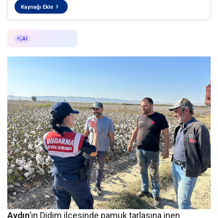
Kaynağı Ekle
AI ile Özetle
AI
Aydın
’ın Didim ilçesinde pamuk tarlasına inen