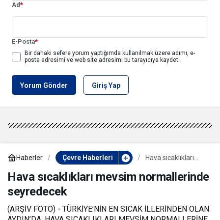
Ad
*
E-Posta
*
Bir dahaki sefere yorum yaptığımda kullanılmak üzere adımı, e-
posta adresimi ve web site adresimi bu tarayıcıya kaydet.
Yorum Gönder
Giriş Yap
Haberler
Çevre Haberleri
Hava sıcaklıkları
mevsim
normallerinde
Hava sıcaklıkları mevsim normallerinde
seyredecek
seyredecek
(ARŞİV FOTO) - TÜRKİYE’NİN EN SICAK İLLERİNDEN OLAN
AYDIN’DA, HAVA SICAKLIKLARI MEVSİM NORMALLERİNE