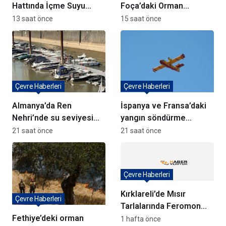
Hattında İçme Suyu
Foça’daki Orman
Çalışmaları Devam
Yangınlarında
13 saat önce
15 saat önce
Ediyor
Ağaçlandırma Devam
Ediyor
Çevre Haberleri
Çevre Haberleri
Almanya’da Ren
İspanya ve Fransa’daki
Nehri’nde su seviyesi
yangın söndürme
tarihi düşüşte
uçakları Türkiye’ye
21 saat önce
21 saat önce
döndü
Çevre Haberleri
Kırklareli’de Mısır
Çevre Haberleri
Tarlalarında Feromon
Fethiye’deki orman
Tuzaklarıyla Verim
1 hafta önce