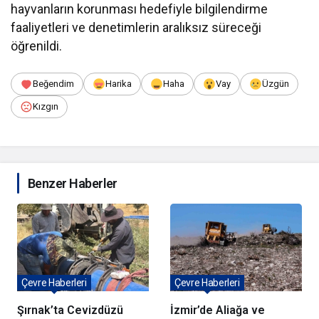
hayvanların korunması hedefiyle bilgilendirme
faaliyetleri ve denetimlerin aralıksız süreceği
öğrenildi.
Beğendim
Harika
Haha
Vay
Üzgün
Kızgın
Benzer Haberler
Çevre Haberleri
Çevre Haberleri
Şırnak’ta Cevizdüzü
İzmir’de Aliağa ve