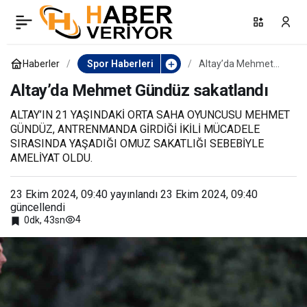
TURBELDAK
0
Paylaş
doğaseverleri tarih ve
Haberler
Spor Haberleri
Altay’da Mehmet
Gündüz sakatlandı
Altay’da Mehmet Gündüz sakatlandı
doğayla buluşturdu
ALTAY’IN 21 YAŞINDAKİ ORTA SAHA OYUNCUSU MEHMET
GÜNDÜZ, ANTRENMANDA GİRDİĞİ İKİLİ MÜCADELE
SIRASINDA YAŞADIĞI OMUZ SAKATLIĞI SEBEBİYLE
AMELİYAT OLDU.
23 Ekim 2024, 09:40
yayınlandı
23 Ekim 2024, 09:40
güncellendi
4
0dk, 43sn