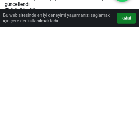
güncellendi
0
1dk, 20sn
Bu web sitesinde en iyi deneyimi yaşamanızı sağlamak
Kabul
için çerezler kullanılmaktadır.
0
Paylaş
Beğen