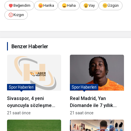
Beğendim
Harika
Haha
Vay
Üzgün
Kızgın
Benzer Haberler
Spor Haberleri
Spor Haberleri
Sivasspor, 4 yeni
Real Madrid, Yan
oyuncuyla sözleşme
Diomande ile 7 yıllık
imzaladı
sözleşme imzaladı
21 saat önce
21 saat önce