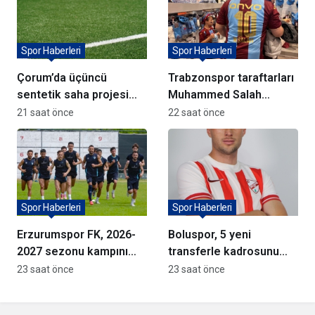
Spor Haberleri
Spor Haberleri
Çorum’da üçüncü
Trabzonspor taraftarları
sentetik saha projesi
Muhammed Salah
için söz verildi
formalarına akın ediyor
21 saat önce
22 saat önce
Spor Haberleri
Spor Haberleri
Erzurumspor FK, 2026-
Boluspor, 5 yeni
2027 sezonu kampını
transferle kadrosunu
tamamladı
güçlendirdi
23 saat önce
23 saat önce