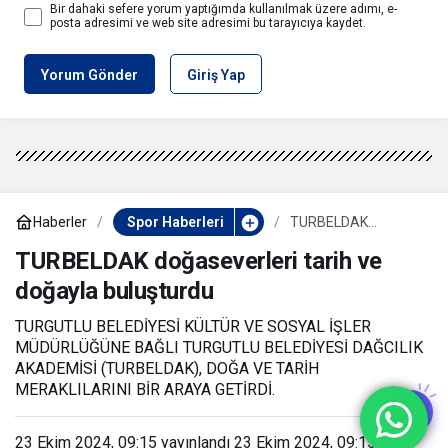
Bir dahaki sefere yorum yaptığımda kullanılmak üzere adımı, e-
posta adresimi ve web site adresimi bu tarayıcıya kaydet.
Yorum Gönder
Giriş Yap
Haberler
Spor Haberleri
TURBELDAK
doğaseverleri tarih
ve doğayla
TURBELDAK doğaseverleri tarih ve
buluşturdu
doğayla buluşturdu
TURGUTLU BELEDİYESİ KÜLTÜR VE SOSYAL İŞLER
MÜDÜRLÜĞÜNE BAĞLI TURGUTLU BELEDİYESİ DAĞCILIK
AKADEMİSİ (TURBELDAK), DOĞA VE TARİH
MERAKLILARINI BİR ARAYA GETİRDİ.
23 Ekim 2024, 09:15
yayınlandı
23 Ekim 2024, 09:15