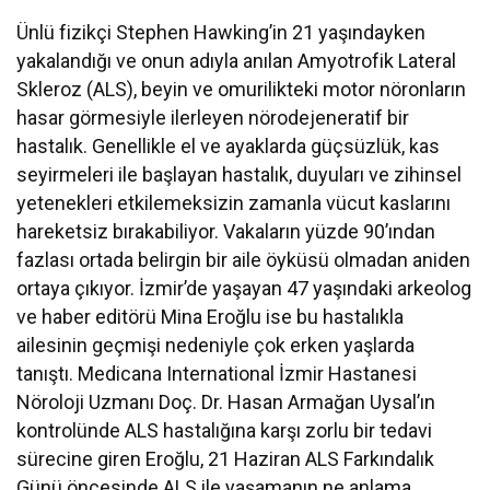
Ünlü fizikçi Stephen Hawking’in 21 yaşındayken
yakalandığı ve onun adıyla anılan Amyotrofik Lateral
Skleroz (ALS), beyin ve omurilikteki motor nöronların
hasar görmesiyle ilerleyen nörodejeneratif bir
hastalık. Genellikle el ve ayaklarda güçsüzlük, kas
seyirmeleri ile başlayan hastalık, duyuları ve zihinsel
yetenekleri etkilemeksizin zamanla vücut kaslarını
hareketsiz bırakabiliyor. Vakaların yüzde 90’ından
fazlası ortada belirgin bir aile öyküsü olmadan aniden
ortaya çıkıyor. İzmir’de yaşayan 47 yaşındaki arkeolog
ve haber editörü Mina Eroğlu ise bu hastalıkla
ailesinin geçmişi nedeniyle çok erken yaşlarda
tanıştı. Medicana International İzmir Hastanesi
Nöroloji Uzmanı Doç. Dr. Hasan Armağan Uysal’ın
kontrolünde ALS hastalığına karşı zorlu bir tedavi
sürecine giren Eroğlu, 21 Haziran ALS Farkındalık
Günü öncesinde ALS ile yaşamanın ne anlama