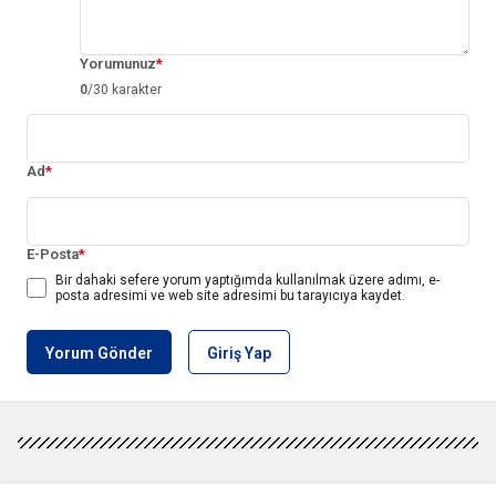
Yorumunuz
*
0
/30 karakter
Ad
*
E-Posta
*
Bir dahaki sefere yorum yaptığımda kullanılmak üzere adımı, e-
posta adresimi ve web site adresimi bu tarayıcıya kaydet.
Yorum Gönder
Giriş Yap