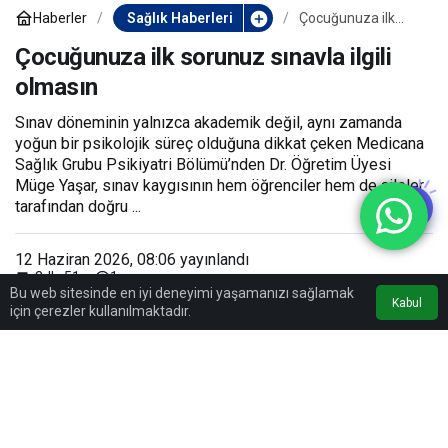
Haberler
Sağlık Haberleri
Çocuğunuza ilk
sorunuz sınavla
ilgili olmasın
Çocuğunuza ilk sorunuz sınavla ilgili
olmasın
Sınav döneminin yalnızca akademik değil, aynı zamanda
yoğun bir psikolojik süreç olduğuna dikkat çeken Medicana
Sağlık Grubu Psikiyatri Bölümü’nden Dr. Öğretim Üyesi
Müge Yaşar, sınav kaygısının hem öğrenciler hem de aileler
tarafından doğru ...
12 Haziran 2026, 08:06
yayınlandı
1
3dk, 51sn
Bu web sitesinde en iyi deneyimi yaşamanızı sağlamak
Kabul
için çerezler kullanılmaktadır.