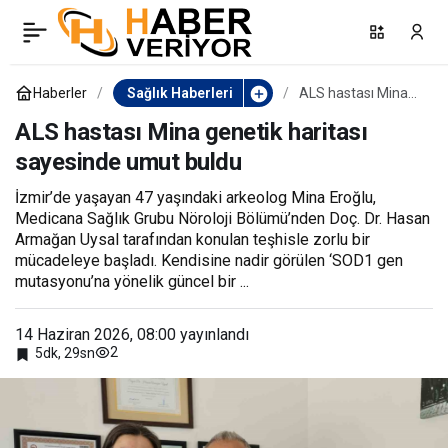
Çocuğunuza ilk sorunuz
0
Paylaş
sınavla ilgili olmasın
Haberler
Sağlık Haberleri
ALS hastası Mina
genetik haritası
sayesinde umut
ALS hastası Mina genetik haritası
buldu
sayesinde umut buldu
İzmir’de yaşayan 47 yaşındaki arkeolog Mina Eroğlu,
Medicana Sağlık Grubu Nöroloji Bölümü’nden Doç. Dr. Hasan
Armağan Uysal tarafından konulan teşhisle zorlu bir
mücadeleye başladı. Kendisine nadir görülen ‘SOD1 gen
mutasyonu’na yönelik güncel bir ...
14 Haziran 2026, 08:00
yayınlandı
2
5dk, 29sn