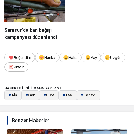
Samsun’da kan bağışı
kampanyası düzenlendi
Beğendim
Harika
Haha
Vay
Üzgün
Kızgın
HABERLE ILGILI DAHA FAZLASI
#
Als
#
Gen
#
Süre
#
Tanı
#
Tedavi
Benzer Haberler