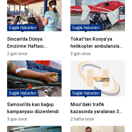
Sağlık Haberleri
Sağlık Haberleri
Sincan’da Dünya
Tokat’tan Konya’ya
Emzirme Haftası
helikopter ambulansla
Semineri Düzenlendi
hasta sevk edildi
2 gün önce
2 gün önce
Sağlık Haberleri
Sağlık Haberleri
Samsun’da kan bağışı
Mısır’daki trafik
kampanyası düzenlendi
kazasında yaralanan 3
Türk Türkiye’ye getirildi
3 gün önce
2 hafta önce