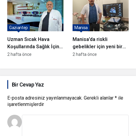
Gaziantep
Manisa
Uzman Sıcak Hava
Manisa’da riskli
Koşullarında Sağlık İçin
gebelikler için yeni bir
Uyarıda Bulundu
dönem başlıyor
2 hafta önce
2 hafta önce
Bir Cevap Yaz
E-posta adresiniz yayınlanmayacak.
Gerekli alanlar
*
ile
işaretlenmişlerdir