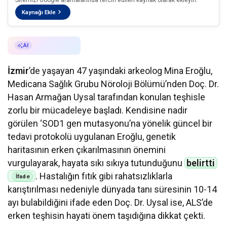
Sitemizi Google aramalarında tercih edilen kaynak olarak ekleyin.
Kaynağı Ekle
AI ile Özetle
AI
İzmir
’de yaşayan 47 yaşındaki arkeolog Mina Eroğlu,
Medicana Sağlık Grubu Nöroloji Bölümü’nden Doç. Dr.
Hasan Armağan Uysal tarafından konulan teşhisle
zorlu bir mücadeleye başladı. Kendisine nadir
görülen ‘SOD1 gen mutasyonu’na yönelik güncel bir
tedavi protokolü uygulanan Eroğlu, genetik
haritasının erken çıkarılmasının önemini
vurgulayarak, hayata sıkı sıkıya tutunduğunu
belirtti
. Hastalığın fıtık gibi rahatsızlıklarla
karıştırılması nedeniyle dünyada tanı süresinin 10-14
ayı bulabildiğini ifade eden Doç. Dr. Uysal ise, ALS’de
erken teşhisin hayati önem taşıdığına dikkat çekti.