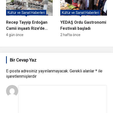
Kültür ve Sanat Haberleri
Kültür ve Sanat Haberleri
Recep Tayyip Erdoğan
YEDAŞ Ordu Gastronomi
Camii inşaatı Rize’de
Festivali başladı
hızla ilerliyor
4 gün önce
2 hafta önce
Bir Cevap Yaz
E-posta adresiniz yayınlanmayacak.
Gerekli alanlar
*
ile
işaretlenmişlerdir