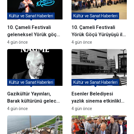
Kültür ve Sanat Haberleri
Kültür ve Sanat Haberleri
10. Çameli Festivali
10. Çameli Festivali
geleneksel Yörük göçü
Yörük Göçü Yürüyüşü ile
yürüyüşü ile başladı
Başladı
4 gün önce
4 gün önce
Kültür ve Sanat Haberleri
Kültür ve Sanat Haberleri
Gazikültür Yayınları,
Esenler Belediyesi
Barak kültürünü gelecek
yazlık sinema etkinlikleri
nesillere taşıyor
başlattı
4 gün önce
4 gün önce