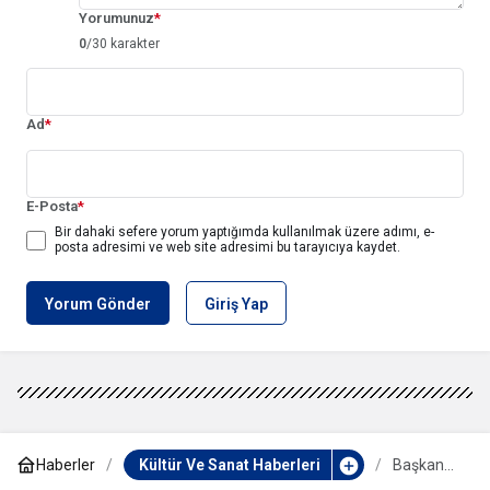
Yorumunuz
*
0
/30 karakter
Ad
*
E-Posta
*
Bir dahaki sefere yorum yaptığımda kullanılmak üzere adımı, e-
posta adresimi ve web site adresimi bu tarayıcıya kaydet.
Yorum Gönder
Giriş Yap
Haberler
Kültür Ve Sanat Haberleri
Başkan
Ercan’dan