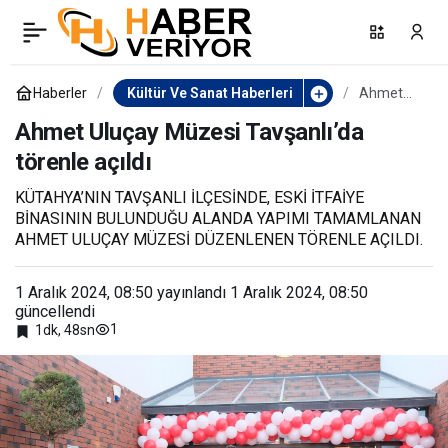
Başkan Ercan’dan, 40.
0
Paylaş
Yenipazar Geleneksel
Haberler
Kültür Ve Sanat Haberleri
Ahmet
Uluçay
Müzesi
Ahmet Uluçay Müzesi Tavşanlı’da
Deve Güreşi Şenlikleri’ne
Tavşanlı’d
törenle açıldı
a törenle
açıldı
davet
KÜTAHYA’NIN TAVŞANLI İLÇESİNDE, ESKİ İTFAİYE
BİNASININ BULUNDUĞU ALANDA YAPIMI TAMAMLANAN
AHMET ULUÇAY MÜZESİ DÜZENLENEN TÖRENLE AÇILDI.
1 Aralık 2024, 08:50
yayınlandı
1 Aralık 2024, 08:50
güncellendi
1
1dk, 48sn