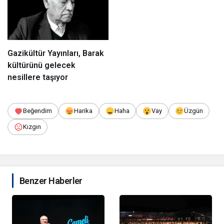
Gazikültür Yayınları, Barak
kültürünü gelecek
nesillere taşıyor
Beğendim
Harika
Haha
Vay
Üzgün
Kızgın
Benzer Haberler