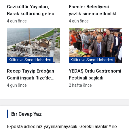
Gazikültür Yayınları,
Esenler Belediyesi
Barak kültürünü gelecek
yazlık sinema etkinlikleri
nesillere taşıyor
başlattı
4 gün önce
4 gün önce
Kültür ve Sanat Haberleri
Kültür ve Sanat Haberleri
Recep Tayyip Erdoğan
YEDAŞ Ordu Gastronomi
Camii inşaatı Rize’de
Festivali başladı
hızla ilerliyor
4 gün önce
2 hafta önce
Bir Cevap Yaz
E-posta adresiniz yayınlanmayacak.
Gerekli alanlar
*
ile