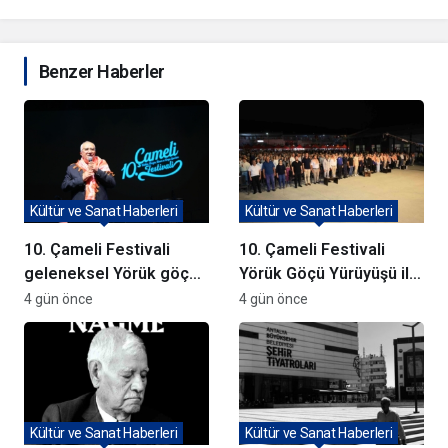
Benzer Haberler
Kültür ve Sanat Haberleri
Kültür ve Sanat Haberleri
10. Çameli Festivali
10. Çameli Festivali
geleneksel Yörük göçü
Yörük Göçü Yürüyüşü ile
yürüyüşü ile başladı
Başladı
4 gün önce
4 gün önce
Kültür ve Sanat Haberleri
Kültür ve Sanat Haberleri