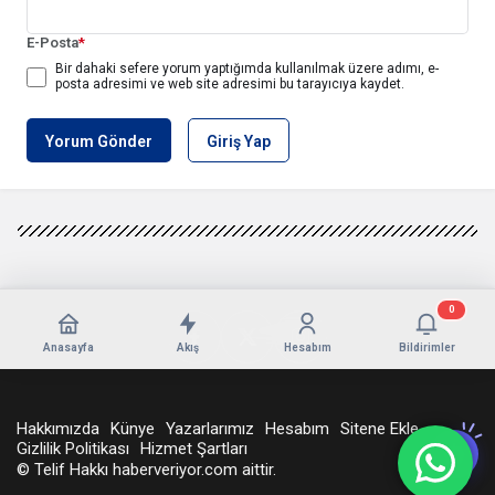
E-Posta
*
Bir dahaki sefere yorum yaptığımda kullanılmak üzere adımı, e-
posta adresimi ve web site adresimi bu tarayıcıya kaydet.
Yorum Gönder
Giriş Yap
0
Anasayfa
Akış
Hesabım
Bildirimler
Hakkımızda
Künye
Yazarlarımız
Hesabım
Sitene Ekle
Gizlilik Politikası
Hizmet Şartları
© Telif Hakkı haberveriyor.com aittir.