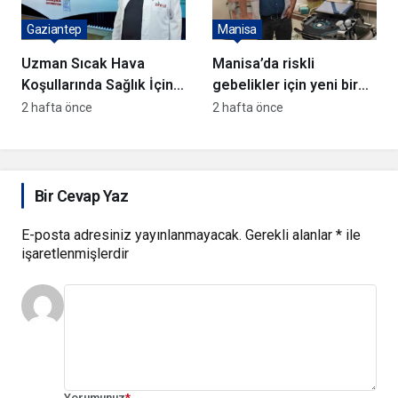
Gaziantep
Manisa
Uzman Sıcak Hava
Manisa’da riskli
Koşullarında Sağlık İçin
gebelikler için yeni bir
Uyarıda Bulundu
dönem başlıyor
2 hafta önce
2 hafta önce
Bir Cevap Yaz
E-posta adresiniz yayınlanmayacak.
Gerekli alanlar
*
ile
işaretlenmişlerdir
Yorumunuz
*