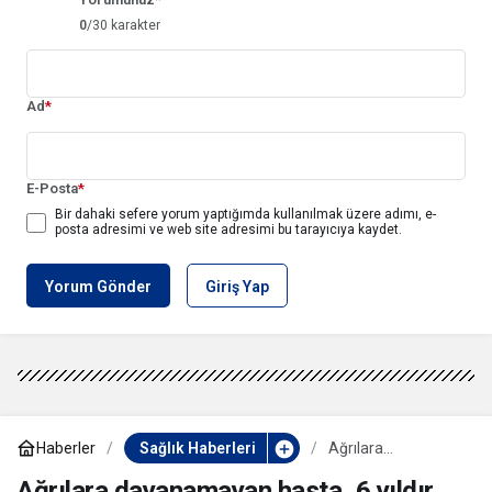
0
/30 karakter
Ad
*
E-Posta
*
Bir dahaki sefere yorum yaptığımda kullanılmak üzere adımı, e-
posta adresimi ve web site adresimi bu tarayıcıya kaydet.
Yorum Gönder
Giriş Yap
Haberler
Sağlık Haberleri
Ağrılara
dayanamayan
hasta, 6 yıldır
Ağrılara dayanamayan hasta, 6 yıldır