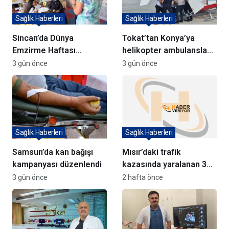
Sağlık Haberleri
Sağlık Haberleri
Sincan’da Dünya
Tokat’tan Konya’ya
Emzirme Haftası
helikopter ambulansla
Semineri Düzenlendi
hasta sevk edildi
3 gün önce
3 gün önce
Sağlık Haberleri
Sağlık Haberleri
Samsun’da kan bağışı
Mısır’daki trafik
kampanyası düzenlendi
kazasında yaralanan 3
Türk Türkiye’ye getirildi
3 gün önce
2 hafta önce