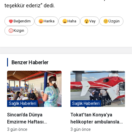
teşekkür ederiz” dedi.
Beğendim
Harika
Haha
Vay
Üzgün
Kızgın
Benzer Haberler
Sağlık Haberleri
Sağlık Haberleri
Sincan’da Dünya
Tokat’tan Konya’ya
Emzirme Haftası
helikopter ambulansla
Semineri Düzenlendi
hasta sevk edildi
3 gün önce
3 gün önce