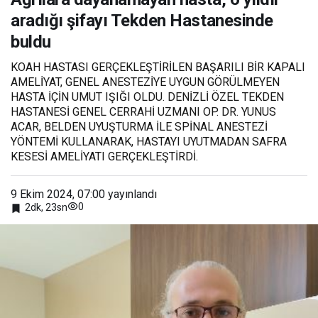
aradığı şifayı
aradığı şifayı Tekden Hastanesinde
Tekden
Hastanesinde
buldu
buldu
KOAH HASTASI GERÇEKLEŞTİRİLEN BAŞARILI BİR KAPALI
AMELİYAT, GENEL ANESTEZİYE UYGUN GÖRÜLMEYEN
HASTA İÇİN UMUT IŞIĞI OLDU. DENİZLİ ÖZEL TEKDEN
HASTANESİ GENEL CERRAHİ UZMANI OP. DR. YUNUS
ACAR, BELDEN UYUŞTURMA İLE SPİNAL ANESTEZİ
YÖNTEMİ KULLANARAK, HASTAYI UYUTMADAN SAFRA
KESESİ AMELİYATI GERÇEKLEŞTİRDİ.
9 Ekim 2024, 07:00
yayınlandı
0
2dk, 23sn