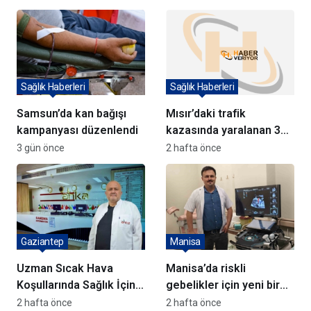
Sağlık Haberleri
Sağlık Haberleri
Samsun’da kan bağışı
Mısır’daki trafik
kampanyası düzenlendi
kazasında yaralanan 3
Türk Türkiye’ye getirildi
3 gün önce
2 hafta önce
Gaziantep
Manisa
Uzman Sıcak Hava
Manisa’da riskli
Koşullarında Sağlık İçin
gebelikler için yeni bir
Uyarıda Bulundu
dönem başlıyor
2 hafta önce
2 hafta önce