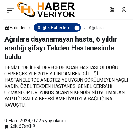
Ağrılara dayanamayan
0
Paylaş
hasta, 6 yıldır aradığı
Haberler
Sağlık Haberleri
Ağrılara
dayanamayan
hasta, 6 yıldır
Ağrılara dayanamayan hasta, 6 yıldır
şifayı Tekden
aradığı şifayı
aradığı şifayı Tekden Hastanesinde
Tekden
Hastanesinde
buldu
buldu
Hastanesinde buldu
DENİZLİ'DE İLERİ DERECEDE KOAH HASTASI OLDUĞU
GEREKÇESİYLE 2018 YILINDAN BERİ GİTTİĞİ
HASTANELERDE ANESTEZİYE UYGUN GÖRÜLMEYEN YAŞLI
KADIN, ÖZEL TEKDEN HASTANESİ GENEL CERRAHİ
UZMANI OP. DR. YUNUS ACAR'IN KENDİSİNİ UYUTMADAN
YAPTIĞI SAFRA KESESİ AMELİYATIYLA SAĞLIĞINA
KAVUŞTU.
9 Ekim 2024, 07:25
yayınlandı
0
2dk, 27sn