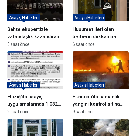
Asayiş Haberleri
Asayiş Haberleri
Sahte ekspertizle
Husumetlileri olan
vatandaşlık kazandıran
berberin dükkanına
72 şüpheli adliyeye sevk
kurşun yağdırıp kaçtılar
5 saat önce
6 saat önce
edildi
Asayiş Haberleri
Asayiş Haberleri
Elazığ’da asayiş
Erzincan’da samanlık
uygulamalarında 1.032
yangını kontrol altına
kişi yakalandı
alındı
9 saat önce
9 saat önce