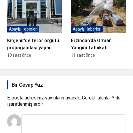
Asayiş Haberleri
Asayiş Haberleri
Kırşehir’de terör örgütü
Erzincan’da Orman
propagandası yapan
Yangını Tatbikatı
şüpheli yakalandı
Gerçekleştirildi
10 saat önce
11 saat önce
Bir Cevap Yaz
E-posta adresiniz yayınlanmayacak.
Gerekli alanlar
*
ile
işaretlenmişlerdir