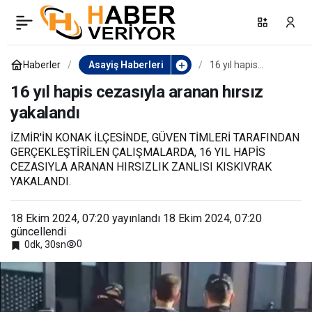
Başkan Köksal: “Doğu ve
0
Paylaş
batı yönünde kontrol
Haberler
Asayiş Haberleri
16 yıl hapis
cezasıyla aranan
hırsız yakalandı
16 yıl hapis cezasıyla aranan hırsız
sağlandı”
yakalandı
İZMİR'İN KONAK İLÇESİNDE, GÜVEN TİMLERİ TARAFINDAN
GERÇEKLEŞTİRİLEN ÇALIŞMALARDA, 16 YIL HAPİS
CEZASIYLA ARANAN HIRSIZLIK ZANLISI KISKIVRAK
YAKALANDI.
18 Ekim 2024, 07:20
yayınlandı
18 Ekim 2024, 07:20
güncellendi
0
0dk, 30sn