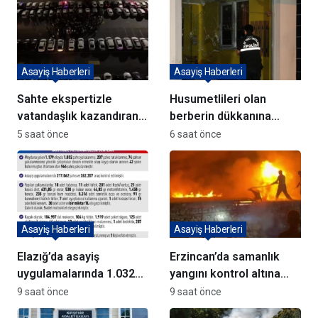
Asayiş Haberleri
Asayiş Haberleri
Sahte ekspertizle
Husumetlileri olan
vatandaşlık kazandıran
berberin dükkanına
72 şüpheli adliyeye sevk
kurşun yağdırıp kaçtılar
5 saat önce
6 saat önce
edildi
Asayiş Haberleri
Asayiş Haberleri
Elazığ’da asayiş
Erzincan’da samanlık
uygulamalarında 1.032
yangını kontrol altına
kişi yakalandı
alındı
9 saat önce
9 saat önce