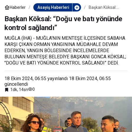
Haberler
Asayiş Haberleri
Başkan Köksal:
“Doğu ve batı
yönünde kontrol
Başkan Köksal: “Doğu ve batı yönünde
sağlandı”
kontrol sağlandı”
MUĞLA (İHA) - MUĞLA'NIN MENTEŞE İLÇESİNDE SABAHA
KARŞI ÇIKAN ORMAN YANGININA MÜDAHALE DEVAM
EDERKEN, YANGIN BÖLGESİNDE İNCELEMELERDE
BULUNAN MENTEŞE BELEDİYE BAŞKANI GONCA KÖKSAL;
"DOĞU VE BATI YÖNÜNDE KONTROL SAĞLANDI” DEDİ.
18 Ekim 2024, 06:55
yayınlandı
18 Ekim 2024, 06:55
güncellendi
0
1dk, 14sn