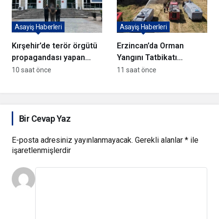
Asayiş Haberleri
Asayiş Haberleri
Kırşehir’de terör örgütü
Erzincan’da Orman
propagandası yapan
Yangını Tatbikatı
şüpheli yakalandı
Gerçekleştirildi
10 saat önce
11 saat önce
Bir Cevap Yaz
E-posta adresiniz yayınlanmayacak.
Gerekli alanlar
*
ile
işaretlenmişlerdir