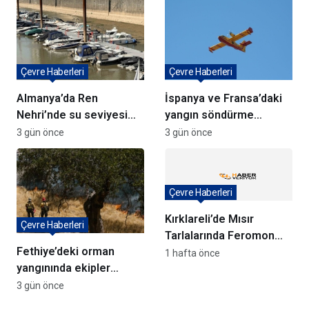
Ediyor
Çevre Haberleri
Çevre Haberleri
Almanya’da Ren
İspanya ve Fransa’daki
Nehri’nde su seviyesi
yangın söndürme
tarihi düşüşte
uçakları Türkiye’ye
3 gün önce
3 gün önce
döndü
Çevre Haberleri
Kırklareli’de Mısır
Çevre Haberleri
Tarlalarında Feromon
Fethiye’deki orman
Tuzaklarıyla Verim
1 hafta önce
yangınında ekipler
Koruma Çalışmaları
anında müdahale ediyor
3 gün önce