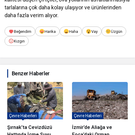
tarlalarına çok daha kolay ulaşıyor ve ürünlerinden
daha fazla verim alıyor.
Beğendim
Harika
Haha
Vay
Üzgün
Kızgın
Benzer Haberler
Çevre Haberleri
Çevre Haberleri
Şırnak’ta Cevizdüzü
İzmir’de Aliağa ve
Hattında İçme Suyu
Foça’daki Orman