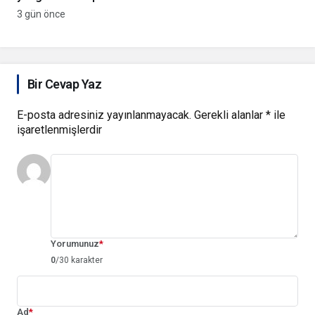
anında müdahale ediyor
3 gün önce
Bir Cevap Yaz
E-posta adresiniz yayınlanmayacak.
Gerekli alanlar
*
ile
işaretlenmişlerdir
Yorumunuz
*
0
/30 karakter
Ad
*