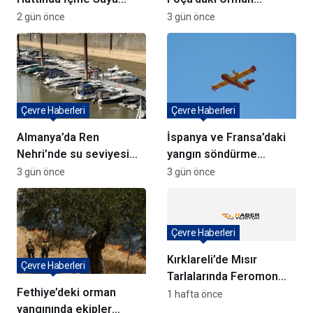
Çalışmaları Devam
Yangınlarında
2 gün önce
3 gün önce
Ediyor
Ağaçlandırma Devam
Ediyor
Çevre Haberleri
Çevre Haberleri
Almanya’da Ren
İspanya ve Fransa’daki
Nehri’nde su seviyesi
yangın söndürme
tarihi düşüşte
uçakları Türkiye’ye
3 gün önce
3 gün önce
döndü
Çevre Haberleri
Kırklareli’de Mısır
Çevre Haberleri
Tarlalarında Feromon
Fethiye’deki orman
Tuzaklarıyla Verim
1 hafta önce
yangınında ekipler
Koruma Çalışmaları