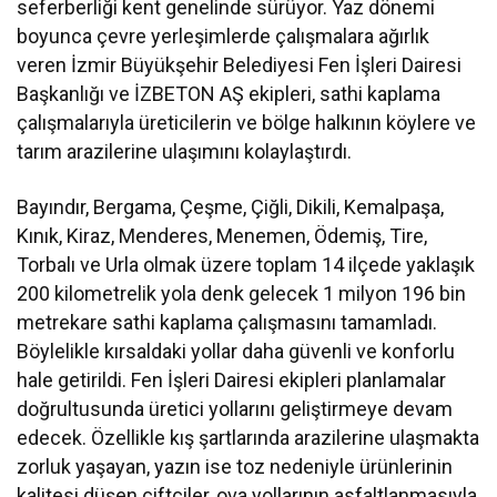
seferberliği kent genelinde sürüyor. Yaz dönemi
boyunca çevre yerleşimlerde çalışmalara ağırlık
veren İzmir Büyükşehir Belediyesi Fen İşleri Dairesi
Başkanlığı ve İZBETON AŞ ekipleri, sathi kaplama
çalışmalarıyla üreticilerin ve bölge halkının köylere ve
tarım arazilerine ulaşımını kolaylaştırdı.
Bayındır, Bergama, Çeşme, Çiğli, Dikili, Kemalpaşa,
Kınık, Kiraz, Menderes, Menemen, Ödemiş, Tire,
Torbalı ve Urla olmak üzere toplam 14 ilçede yaklaşık
200 kilometrelik yola denk gelecek 1 milyon 196 bin
metrekare sathi kaplama çalışmasını tamamladı.
Böylelikle kırsaldaki yollar daha güvenli ve konforlu
hale getirildi. Fen İşleri Dairesi ekipleri planlamalar
doğrultusunda üretici yollarını geliştirmeye devam
edecek. Özellikle kış şartlarında arazilerine ulaşmakta
zorluk yaşayan, yazın ise toz nedeniyle ürünlerinin
kalitesi düşen çiftçiler, ova yollarının asfaltlanmasıyla