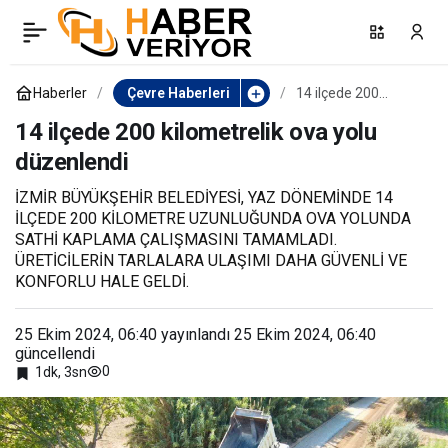
Başkan Yetişkin yol
0
Paylaş
çalışmalarını yerinde
Haberler
Çevre Haberleri
14 ilçede 200
kilometrelik ova
yolu düzenlendi
14 ilçede 200 kilometrelik ova yolu
inceledi
düzenlendi
İZMİR BÜYÜKŞEHİR BELEDİYESİ, YAZ DÖNEMİNDE 14
İLÇEDE 200 KİLOMETRE UZUNLUĞUNDA OVA YOLUNDA
SATHİ KAPLAMA ÇALIŞMASINI TAMAMLADI.
ÜRETİCİLERİN TARLALARA ULAŞIMI DAHA GÜVENLİ VE
KONFORLU HALE GELDİ.
25 Ekim 2024, 06:40
yayınlandı
25 Ekim 2024, 06:40
güncellendi
0
1dk, 3sn