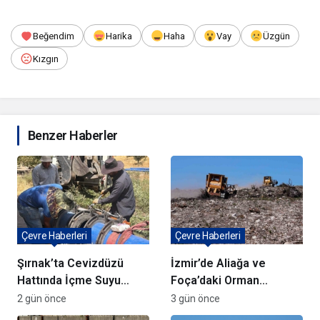
Beğendim
Harika
Haha
Vay
Üzgün
Kızgın
Benzer Haberler
Çevre Haberleri
Çevre Haberleri
Şırnak’ta Cevizdüzü
İzmir’de Aliağa ve
Hattında İçme Suyu
Foça’daki Orman
Çalışmaları Devam
Yangınlarında
2 gün önce
3 gün önce
Ediyor
Ağaçlandırma Devam