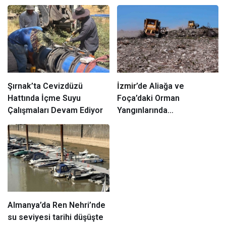
Şırnak’ta Cevizdüzü
İzmir
’de Aliağa ve
Hattında İçme Suyu
Foça’daki Orman
Çalışmaları Devam Ediyor
Yangınlarında
Ağaçlandırma Devam
Ediyor
Almanya’da Ren Nehri’nde
su seviyesi tarihi düşüşte