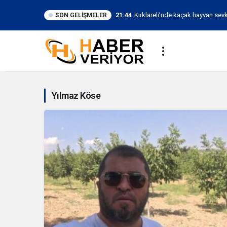
21:44
Kırklareli’nde kaçak hayvan sevk
SON GELIŞMELER
Yılmaz
Köse
Yılmaz Köse
Haberleri