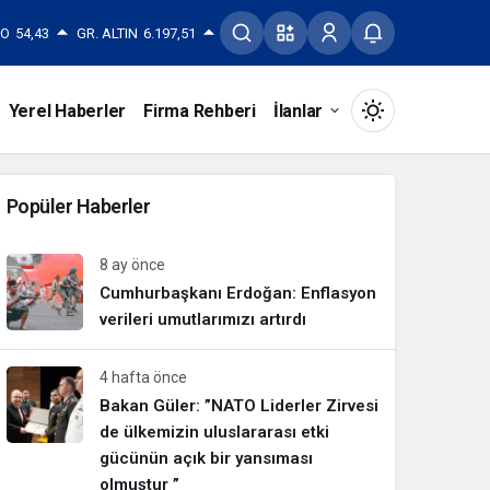
RO
54,43
GR. ALTIN
6.197,51
Yerel Haberler
Firma Rehberi
İlanlar
Mod
değiştir
Popüler Haberler
8 ay önce
Gündüz Modu
Cumhurbaşkanı Erdoğan: Enflasyon
Gündüz modunu seçin.
verileri umutlarımızı artırdı
Gece Modu
4 hafta önce
Gece modunu seçin.
Bakan Güler: ”NATO Liderler Zirvesi
de ülkemizin uluslararası etki
gücünün açık bir yansıması
Sistem Modu
Sistem modunu seçin.
olmuştur ”