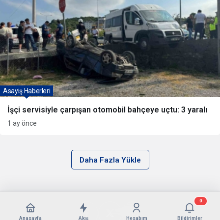
Asayiş Haberleri
İşçi servisiyle çarpışan otomobil bahçeye uçtu: 3 yaralı
1 ay önce
Daha Fazla Yükle
0
Anasayfa
Akış
Hesabım
Bildirimler