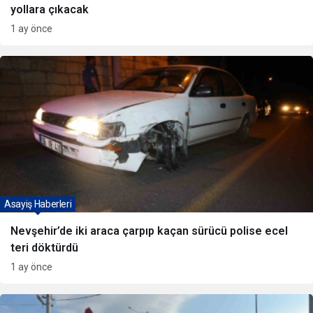
yollara çıkacak
1 ay önce
Asayiş Haberleri
Nevşehir’de iki araca çarpıp kaçan sürücü polise ecel
teri döktürdü
1 ay önce