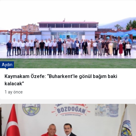
Aydın
Kaymakam Özefe: “Buharkent’le gönül bağım baki
kalacak”
1 ay önce