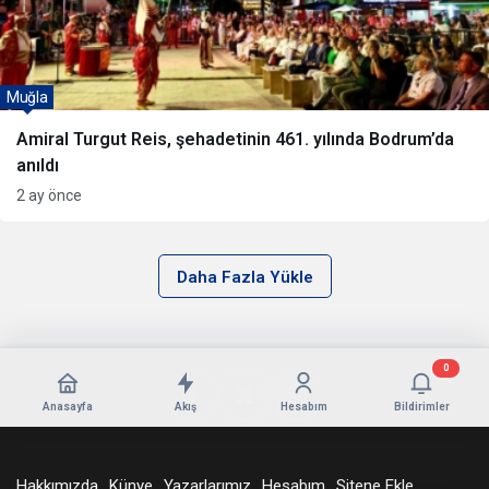
Muğla
Amiral Turgut Reis, şehadetinin 461. yılında Bodrum’da
anıldı
2 ay önce
Daha Fazla Yükle
0
Anasayfa
Akış
Hesabım
Bildirimler
Hakkımızda
Künye
Yazarlarımız
Hesabım
Sitene Ekle