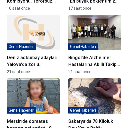
Komisyonu, Terörsüz
“En büyük beklentimiz
Türkiye Yasa Teklifini
geleceği güvenle
10 saat önce
17 saat önce
Görüşmeye Başladı
planlayabileceğimiz
istikrarlı bir yatırım
ortamıdır”
Genel Haberleri
Genel Haberleri
Deniz astsubay adayları
Bingöl’de Alzheimer
Yalova’da zorlu
Hastalarına Akıllı Takip
eğitimlerle hazırlanıyor
Cihazı Dağıtıldı
21 saat önce
21 saat önce
Genel Haberleri
Genel Haberleri
Mersin’de domates
Sakarya’da 78 Kiloluk