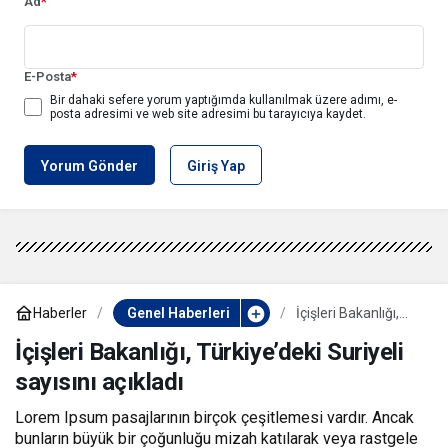
Ad
*
E-Posta
*
Bir dahaki sefere yorum yaptığımda kullanılmak üzere adımı, e-
posta adresimi ve web site adresimi bu tarayıcıya kaydet.
Yorum Gönder
Giriş Yap
Haberler
Genel Haberleri
İçişleri Bakanlığı,
Türkiye’deki Suriyeli
sayısını açıkladı
İçişleri Bakanlığı, Türkiye’deki Suriyeli
sayısını açıkladı
Lorem Ipsum pasajlarının birçok çeşitlemesi vardır. Ancak
bunların büyük bir çoğunluğu mizah katılarak veya rastgele