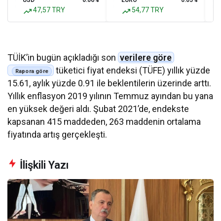
USD
0.06%
EURO
0.05%
47,57 TRY
54,77 TRY
TÜİK’in bugün açıkladığı son
verilere göre
tüketici fiyat endeksi (TÜFE) yıllık yüzde
15.61, aylık yüzde 0.91 ile beklentilerin üzerinde arttı.
Yıllık enflasyon 2019 yılının Temmuz ayından bu yana
en yüksek değeri aldı. Şubat 2021’de, endekste
kapsanan 415 maddeden, 263 maddenin ortalama
fiyatında artış gerçekleşti.
İlişkili Yazı