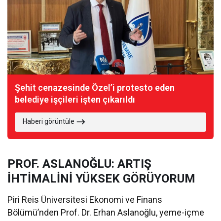
Şehit cenazesinde Özel’i protesto eden
belediye işçileri işten çıkarıldı
Haberi görüntüle
PROF. ASLANOĞLU: ARTIŞ
İHTİMALİNİ YÜKSEK GÖRÜYORUM
Piri Reis Üniversitesi Ekonomi ve Finans
Bölümü’nden Prof. Dr. Erhan Aslanoğlu, yeme-içme