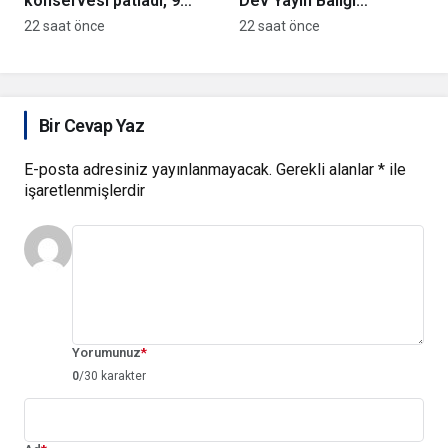
konservesi patladı, 9
Dev Yayın Balığı
aylık bebek yaralandı
Yakalandı
22 saat önce
22 saat önce
Bir Cevap Yaz
E-posta adresiniz yayınlanmayacak.
Gerekli alanlar
*
ile
işaretlenmişlerdir
Yorumunuz
*
0
/30 karakter