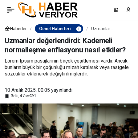
İçişleri Bakanlığı,
0
Paylaş
Türkiye’deki Suriyeli
Haberler
Genel Haberleri
Uzmanlar
değerlendirdi:
Kademeli
Uzmanlar değerlendirdi: Kademeli
sayısını açıkladı
normalleşme
normalleşme enflasyonu nasıl etkiler?
enflasyonu nasıl
etkiler?
Lorem Ipsum pasajlarının birçok çeşitlemesi vardır. Ancak
bunların büyük bir çoğunluğu mizah katılarak veya rastgele
sözcükler eklenerek değiştirilmişlerdir.
10 Aralık 2025, 00:05
yayınlandı
1
3dk, 47sn