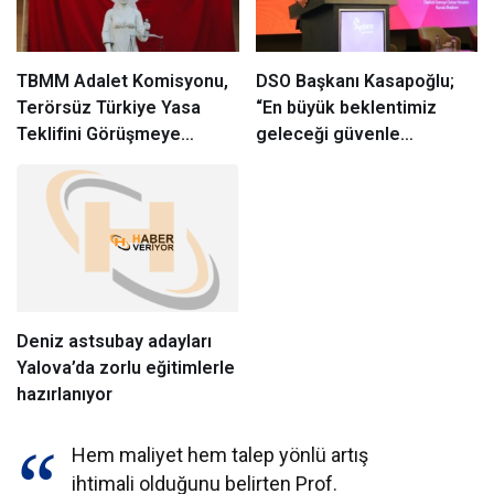
TBMM Adalet Komisyonu,
DSO Başkanı Kasapoğlu;
Terörsüz Türkiye Yasa
“En büyük beklentimiz
Teklifini Görüşmeye
geleceği güvenle
Başladı
planlayabileceğimiz
istikrarlı bir yatırım
ortamıdır”
Deniz astsubay adayları
Yalova’da zorlu eğitimlerle
hazırlanıyor
Hem maliyet hem talep yönlü artış
ihtimali olduğunu belirten Prof.