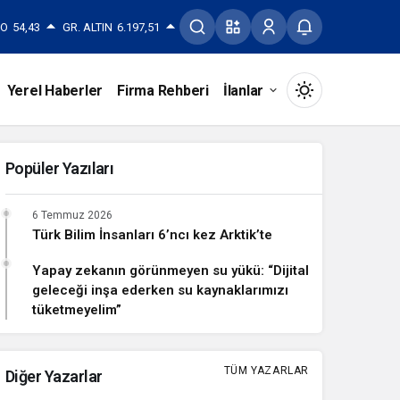
RO
54,43
GR. ALTIN
6.197,51
Yerel Haberler
Firma Rehberi
İlanlar
Mod
değiştir
Popüler Yazıları
6 Temmuz 2026
Gündüz Modu
Türk Bilim İnsanları 6’ncı kez Arktik’te
Gündüz modunu seçin.
Yapay zekanın görünmeyen su yükü: “Dijital
geleceği inşa ederken su kaynaklarımızı
Gece Modu
tüketmeyelim”
Gece modunu seçin.
TÜM YAZARLAR
Diğer Yazarlar
Sistem Modu
Sistem modunu seçin.