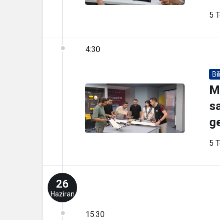
5 
4:30
Bi
Mi
sa
ge
5 
26
Haziran
15:30