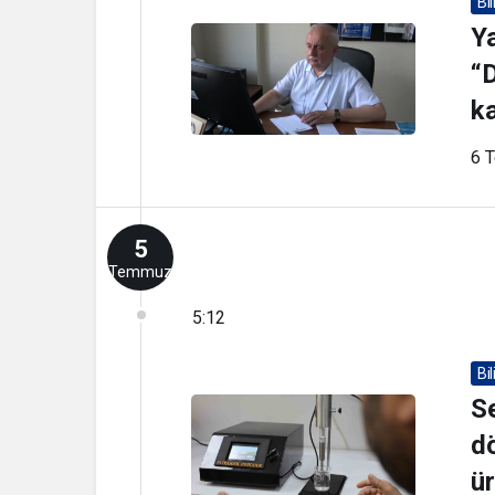
Bi
Y
“D
k
6 
5
Temmuz
5:12
Bi
Se
dö
ür