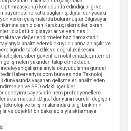
jital pazarlama alanlarında çalışmalar
 Optimizasyonu) konusunda edindiği bilgi ve
n büyümesine katkı sağlamış, dijital dünyadaki
 yön veren çalışmalarda bulunmuştur.Bilgisayar
rikimine sahip olan Karakuş; işlemciler, ekran
leri, dizüstü bilgisayarlar ve yeni nesil
apmakta ve değerlendirmeler hazırlamaktadır.
aylarıyla analiz ederek okuyucularına anlaşılır ve
erciliğinde tarafsızlık ve doğruluk ilkesini
ojileri, siber güvenlik, mobil cihazlar, internet
an gelişmeleri yakından takip etmektedir.
ni inceleyen çalışmalarıyla okuyucularına güncel
tedir.Haberveriyor.com bünyesinde Teknoloji
oji dünyasında yaşanan gelişmeleri analiz eden
ndirmeleri ve SEO odaklı içerikler
ktör deneyimi sayesinde hem profesyonellere
iler aktarmaktadır.Dijital dünyanın sürekli değişen
teknoloji ve bilişim alanındaki bilgi birikimini
ılır ve objektif bir bakış açısıyla aktarmaya
ip