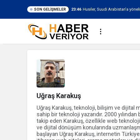
23:46
Husiler, Suudi Arabistan’a yöne
SON GELIŞMELER
düzenledi
Uğraş Karakuş
Uğraş Karakuş, teknoloji, bilişim ve dijita
sahip bir teknoloji yazarıdır. 2000 yılından
takip eden Karakuş, özellikle web teknoloji
ve dijital dönüşüm konularında uzmanlaşmış
başlayan Uğraş Karakuş, internetin Türkiy