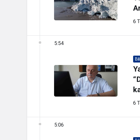
Ar
6 
5:54
Bi
Y
“D
k
6 
5:06