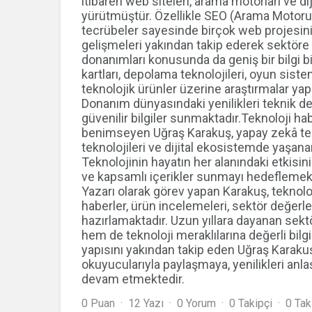
itibaren web siteleri, arama motorları ve di
yürütmüştür. Özellikle SEO (Arama Motoru
tecrübeler sayesinde birçok web projesini
gelişmeleri yakından takip ederek sektöre
donanımları konusunda da geniş bir bilgi bi
kartları, depolama teknolojileri, oyun sistem
teknolojik ürünler üzerine araştırmalar y
Donanım dünyasındaki yenilikleri teknik det
güvenilir bilgiler sunmaktadır.Teknoloji hab
benimseyen Uğraş Karakuş, yapay zekâ teknol
teknolojileri ve dijital ekosistemde yaşan
Teknolojinin hayatın her alanındaki etkisi
ve kapsamlı içerikler sunmayı hedeflemek
Yazarı olarak görev yapan Karakuş, teknol
haberler, ürün incelemeleri, sektör değerle
hazırlamaktadır. Uzun yıllara dayanan se
hem de teknoloji meraklılarına değerli bilg
yapısını yakından takip eden Uğraş Karakuş, 
okuyucularıyla paylaşmaya, yenilikleri anlaş
devam etmektedir.
0 Puan
12 Yazı
0 Yorum
0 Takipçi
0 Tak