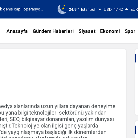
lik geniş çaplı operasyon
24.9 °
Istanbul
USD
47,42
EU
Anasayfa
Gündem Haberleri
Siyaset
Ekonomi
Spor
l medya alanlarında uzun yıllara dayanan deneyime
 bu yana bilgi teknolojileri sektörünü yakından
leri, SEO, bilgisayar donanımları, yazılım dünyası
tır.Teknolojiye olan ilgisi genç yaşlarda
e'de yaygınlaşmaya başladığı ilk dönemlerden