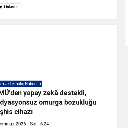
Linkedin
lim ve Teknoloji Haberleri
MÜ’den yapay zekâ destekli,
adyasyonsuz omurga bozukluğu
şhis cihazı
Temmuz 2026 - Sal - 6:24