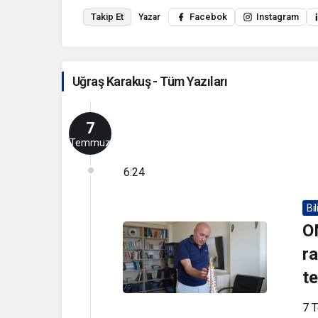
Takip Et
Facebok
Instagram
Yazar
Uğraş Karakuş - Tüm Yazıları
7
Temmuz
6:24
Bi
O
r
te
7 