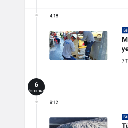
4:18
Bi
M
y
7 
6
Temmuz
8:12
Bi
Tü