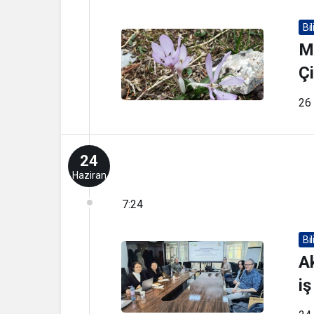
Bi
M
Çi
26
24
Haziran
7:24
Bi
Ak
iş