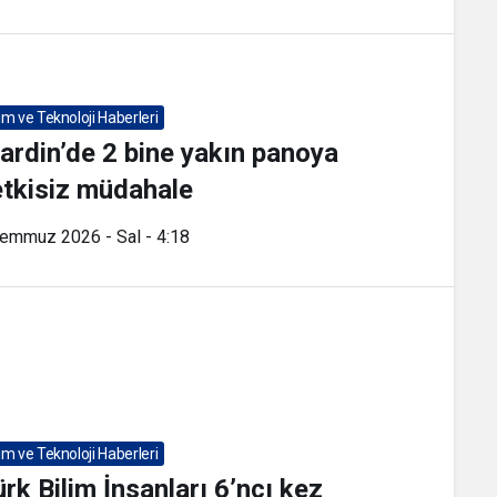
lim ve Teknoloji Haberleri
ardin’de 2 bine yakın panoya
etkisiz müdahale
Temmuz 2026 - Sal - 4:18
lim ve Teknoloji Haberleri
rk Bilim İnsanları 6’ncı kez